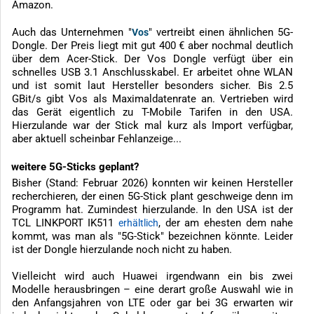
Amazon.
Auch das Unternehmen "
" vertreibt einen ähnlichen 5G-
Vos
Dongle. Der Preis liegt mit gut 400 € aber nochmal deutlich
über dem Acer-Stick. Der Vos Dongle verfügt über ein
schnelles USB 3.1 Anschlusskabel. Er arbeitet ohne WLAN
und ist somit laut Hersteller besonders sicher. Bis 2.5
GBit/s gibt Vos als Maximaldatenrate an. Vertrieben wird
das Gerät eigentlich zu T-Mobile Tarifen in den USA.
Hierzulande war der Stick mal kurz als Import verfügbar,
aber aktuell scheinbar Fehlanzeige...
weitere 5G-Sticks geplant?
Bisher (Stand: Februar 2026) konnten wir keinen Hersteller
recherchieren, der einen 5G-Stick plant geschweige denn im
Programm hat. Zumindest hierzulande. In den USA ist der
TCL LINKPORT IK511
, der am ehesten dem nahe
erhältlich
kommt, was man als "5G-Stick" bezeichnen könnte. Leider
ist der Dongle hierzulande noch nicht zu haben.
Vielleicht wird auch Huawei irgendwann ein bis zwei
Modelle herausbringen – eine derart große Auswahl wie in
den Anfangsjahren von LTE oder gar bei 3G erwarten wir