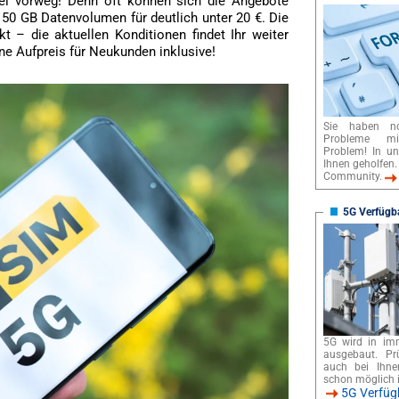
iel vorweg! Denn oft können sich die Angebote
r 50 GB Datenvolumen für deutlich unter 20 €. Die
 – die aktuellen Konditionen findet Ihr weiter
ne Aufpreis für Neukunden inklusive!
Sie haben n
Probleme m
Problem! In u
Ihnen geholfen.
Community.
5G Verfügba
5G wird in im
ausgebaut. Pr
auch bei Ihne
schon möglich i
5G Verfügb