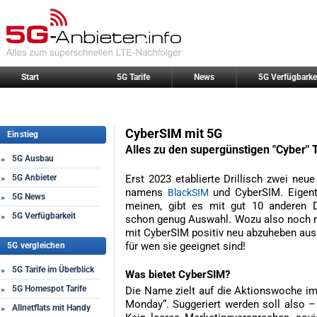
Start
5G Tarife
News
5G Verfügbarke
CyberSIM mit 5G
Einstieg
Alles zu den supergünstigen "Cyber" 
5G Ausbau
»
5G Anbieter
Erst 2023 etablierte Drillisch zwei neu
»
namens
und CyberSIM. Eigen
BlackSIM
5G News
»
meinen, gibt es mit gut 10 anderen Dr
5G Verfügbarkeit
»
schon genug Auswahl. Wozu also noch meh
mit CyberSIM positiv neu abzuheben aus 
für wen sie geeignet sind!
5G vergleichen
5G Tarife im Überblick
»
Was bietet CyberSIM?
5G Homespot Tarife
»
Die Name zielt auf die Aktionswoche i
Monday“. Suggeriert werden soll also – „
Allnetflats mit Handy
»