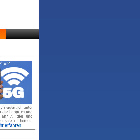
an eigentlich unter
teile bringt es und
s an? All dies und
 unserem Themen-
hr erfahren