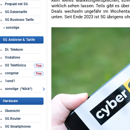
Kein leeres Marketingversprechen, sov
Prepaid mit 5G
»
wirklich sehen lassen. Teils gibt es übe
Deals wechseln ungefähr im Wochentakt
5G Datentarife
»
unten. Seit Ende 2023 ist 5G übrigens oh
5G Business Tarife
»
» sonstige
5G Anbieter & Tarife
Dt. Telekom
»
Vodafone
»
O2 Telefónica
»
congstar
»
1und1
»
sonstige (*klick*)
»
Hardware
Übersicht
»
5G Router
»
5G Smartphones
»