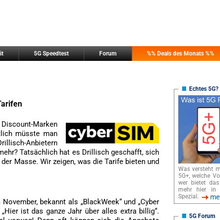
it
5G Speedtest
Forum
%% Deals des Monats %%
Echtes 5G?
Tarifen
e Discount-Marken
tlich müsste man
illisch-Anbietern
r? Tatsächlich hat es Drillisch geschafft, sich
der Masse. Wir zeigen, was die Tarife bieten und
Was versteht m
5G+, welche Vor
wer bietet da
mehr hier in
Spezial.
me
m November, bekannt als „BlackWeek“ und „Cyber
Hier ist das ganze Jahr über alles extra billig“.
5G Forum