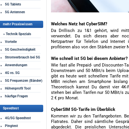
5G Tablets
»
5G Antennen
»
Welches Netz hat CyberSIM?
mehr Praxiswissen
Da Drillisch zu 1&1 gehört, wird mi
» Technik Spezials
verwendet. Da sich dieses aber noc
Netzpartner für Telefon und Interne
Vorteile
»
profitieren also von den Stärken zweier 
5G Geschwindigkeit
»
Stromverbrauch bei 5G
»
Wie schnell ist 5G bei diesem Anbieter?
Wie fast alle Prepaid- und Discounter-Ta
Anwendungen
»
Downstream und 50 MBit/s beim Upload.
4G vs. 5G
»
gibt es heute weit schnellere Tarife m
5G Frequenzen (Bänder)
»
MBit reichen am Smartphone bislang 
Theoretisch kannst Du damit vier 4K-F
Höhenprofil Tool
»
stehen bei allen Tarifen nur 50 MBit/s 
häufige Fragen
»
2 € pro Monat.
Speedtest
CyberSIM 5G-Tarife im Überblick
Kommen wir zu den Tarifangeboten. Bei 
4G/5G Speedtest
»
Flatrates. Daher sind sämtliche Gesp
Pingtest
»
abgedeckt. Die preislichen Unterschi