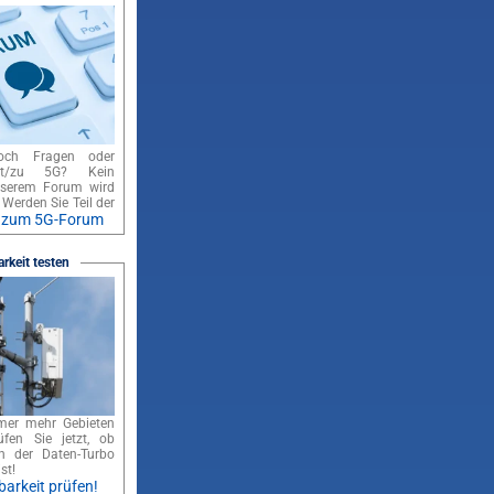
och Fragen oder
it/zu 5G? Kein
nserem Forum wird
 Werden Sie Teil der
zum 5G-Forum
rkeit testen
mer mehr Gebieten
üfen Sie jetzt, ob
n der Daten-Turbo
st!
arkeit prüfen!