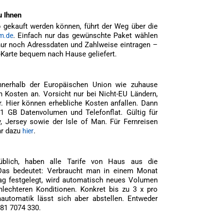
u Ihnen
p gekauft werden können, führt der Weg über die
. Einfach nur das gewünschte Paket wählen
m.de
 nur noch Adressdaten und Zahlweise eintragen –
-Karte bequem nach Hause geliefert.
innerhalb der Europäischen Union wie zuhause
n Kosten an. Vorsicht nur bei Nicht-EU Ländern,
r. Hier können erhebliche Kosten anfallen. Dann
 1 GB Datenvolumen und Telefonflat. Gültig für
, Jersey sowie der Isle of Man. Für Fernreisen
hr dazu
.
hier
üblich, haben alle Tarife von Haus aus die
 Das bedeutet: Verbraucht man in einem Monat
g festgelegt, wird automatisch neues Volumen
hlechteren Konditionen. Konkret bis zu 3 x pro
automatik lässt sich aber abstellen. Entweder
81 7074 330.