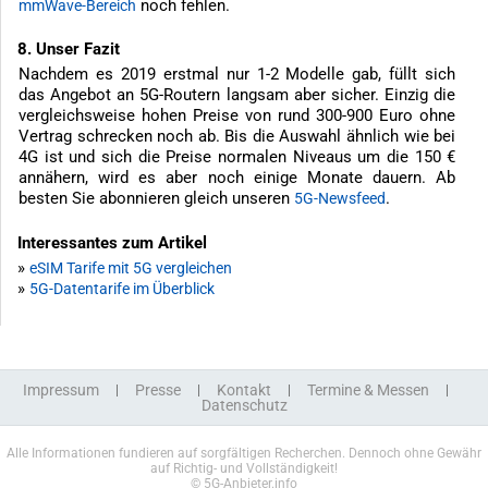
noch fehlen.
mmWave-Bereich
8. Unser Fazit
Nachdem es 2019 erstmal nur 1-2 Modelle gab, füllt sich
das Angebot an 5G-Routern langsam aber sicher. Einzig die
vergleichsweise hohen Preise von rund 300-900 Euro ohne
Vertrag schrecken noch ab. Bis die Auswahl ähnlich wie bei
4G ist und sich die Preise normalen Niveaus um die 150 €
annähern, wird es aber noch einige Monate dauern. Ab
besten Sie abonnieren gleich unseren
.
5G-Newsfeed
Interessantes zum Artikel
»
eSIM Tarife mit 5G vergleichen
»
5G-Datentarife im Überblick
Impressum
Presse
Kontakt
Termine & Messen
Datenschutz
Alle Informationen fundieren auf sorgfältigen Recherchen. Dennoch ohne Gewähr
auf Richtig- und Vollständigkeit!
© 5G-Anbieter.info