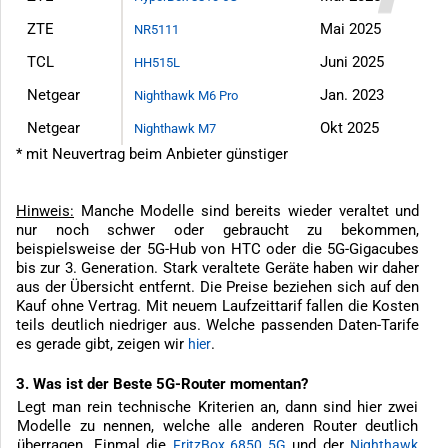
ZTE
Mai 2025
NR5111
TCL
Juni 2025
HH515L
Netgear
Jan. 2023
Nighthawk M6 Pro
Netgear
Okt 2025
Nighthawk M7
* mit Neuvertrag beim Anbieter günstiger
Hinweis:
Manche Modelle sind bereits wieder veraltet und
nur noch schwer oder gebraucht zu bekommen,
beispielsweise der 5G-Hub von HTC oder die 5G-Gigacubes
bis zur 3. Generation. Stark veraltete Geräte haben wir daher
aus der Übersicht entfernt. Die Preise beziehen sich auf den
Kauf ohne Vertrag. Mit neuem Laufzeittarif fallen die Kosten
teils deutlich niedriger aus. Welche passenden Daten-Tarife
es gerade gibt, zeigen wir
.
hier
3. Was ist der Beste 5G-Router momentan?
Legt man rein technische Kriterien an, dann sind hier zwei
Modelle zu nennen, welche alle anderen Router deutlich
überragen. Einmal die
und der
FritzBox 6850 5G
Nighthawk