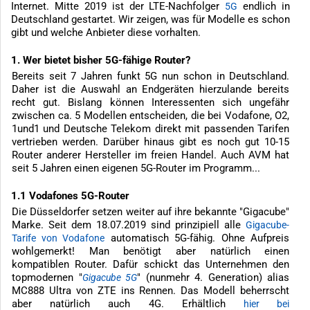
Internet. Mitte 2019 ist der LTE-Nachfolger
endlich in
5G
Deutschland gestartet. Wir zeigen, was für Modelle es schon
gibt und welche Anbieter diese vorhalten.
1. Wer bietet bisher 5G-fähige Router?
Bereits seit 7 Jahren funkt 5G nun schon in Deutschland.
Daher ist die Auswahl an Endgeräten hierzulande bereits
recht gut. Bislang können Interessenten sich ungefähr
zwischen ca. 5 Modellen entscheiden, die bei Vodafone, O2,
1und1 und Deutsche Telekom direkt mit passenden Tarifen
vertrieben werden. Darüber hinaus gibt es noch gut 10-15
Router anderer Hersteller im freien Handel. Auch AVM hat
seit 5 Jahren einen eigenen 5G-Router im Programm...
1.1 Vodafones 5G-Router
Die Düsseldorfer setzen weiter auf ihre bekannte "Gigacube"
Marke. Seit dem 18.07.2019 sind prinzipiell alle
Gigacube-
automatisch 5G-fähig. Ohne Aufpreis
Tarife von Vodafone
wohlgemerkt! Man benötigt aber natürlich einen
kompatiblen Router. Dafür schickt das Unternehmen den
topmodernen "
" (nunmehr 4. Generation) alias
Gigacube 5G
MC888 Ultra von ZTE ins Rennen. Das Modell beherrscht
aber natürlich auch 4G. Erhältlich
hier bei