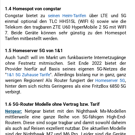
1.4 Homespot von congstar
Congstar bietet zu
über LTE und 5G
seinen Heim-Tarifen
einmal optional den TLC HH515L (WIFI 6) sowie wie die
Telekom den tragbaren ZTE U60 HyperMobile 2 5G mit WIFI
7. Beide Geräte können sehr günstig zu den Homespot
Tarifen mitbestellt werden.
1.5 Homeserver 5G von 1&1
Auch 1und1 will im Markt um funkbasierte Internetzugänge
ohne Festnetz mitmischen. Seit Ende 2022 bietet der
Provider hierfür auf Basis seines eigenen 5G-Netzes die
"
". Allerdings bislang nur in ganz, ganz
1&1 5G Zuhause Tarife
wenigen Regionen! Als Router fungiert der
,
Homeserver 5G
hinter dem sich nichts Geringeres als eine FritzBox 6850 5G
verbirgt.
1.6 5G-Router Modelle ohne Vertrag bzw. Tarif
Netgear bietet mit den Nighthawk Mx-Modellen
Netgear:
mittlerweile eine ganze Reihe von 5G-fähigen High-End-
Routern. Diese sind sogar tragbar und damit sowohl daheim
als auch auf Reisen exzellent nutzbar. Die aktuellen Modelle
sind der Nighthawk M7 und M6 Pro. Leider sind die Geräte