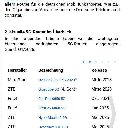
allem Router für die deutschen Mobilfunkanbieter. Wie z.B.
den Gigacube von Vodafone oder die Deutsche Telekom und
congstar.
2. aktuelle 5G-Router im Überblick
In der folgenden Tabelle haben wir die wichtigsten
hierzulande verfügbaren 5G-Router eingetragen.
Stand: Q1/2026.
•
•
•
•
•
•
Hersteller
Bezeichnung
Release
MitraStar
*
Mitte 2023
O2 Homespot 5G 2023
ZTE
(4. Gen)*
Mitte 2023
Gigacube 5G
Fritz!
Okt. 2021
FritzBox 6850 5G
Fritz!
Jan 2025
FritzBox 6860 5G
ZTE
Mai 2025
HyperMobile 2 5G
ZTE
Mai 2025
HyperBox 8810 5G