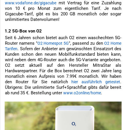
mit Vertrag für eine Zuzahlung
www.vodafone.de/gigacube
von 10 € pro Monat zum eigentlichen Tarif. Je nach
Gigacube-Tarif, gibt es bis 200 GB monatlich oder sogar
unlimitiertes Datenvolumen!
1.2 5G-Box von O2
Seit 6 Jahren schon bietet auch O2 einen waschechten 5G-
Router namens "
", passend zu den
O2 Homespot 5G
O2 Home
. Sofern der Anbieter am gewünschten Einsatzort des
Tarifen
Kunden schon den neuen Mobilfunkstandard bieten kann,
wird neben dem 4G-Router auch die 5G-Variante angeboten.
O2 setzt aktuell auf den Hersteller MitraStar als
Hardwarepartner. Für die Box berechnet O2 zwei Jahre lang
monatlich einen Aufpreis von 7.99€ monatlich. Wir haben
den Router für Sie natürlich
.
hier ausführlich getestet
Übrigens: Die unlimitierte Surf+Sprachflat gibts dafür bereit
ab rund 35 €. Bestellung unter
.
www.o2online/home