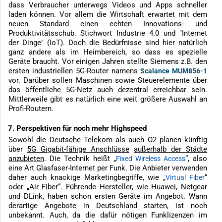
dass Verbraucher unterwegs Videos und Apps schneller
laden können. Vor allem die Wirtschaft erwartet mit dem
neuen Standard einen echten Innovations- und
Produktivitätsschub. Stichwort Industrie 4.0 und "Internet
der Dinge" (IoT). Doch die Bedürfnisse sind hier natürlich
ganz andere als im Heimbereich, so dass es spezielle
Geräte braucht. Vor einigen Jahren stellte Siemens z.B. den
ersten industriellen 5G-Router namens
Scalance MUM856-1
vor. Darüber sollen Maschinen sowie Steuerelemente über
das öffentliche 5G-Netz auch dezentral erreichbar sein.
Mittlerweile gibt es natürlich eine weit größere Auswahl an
Profi-Routern.
7. Perspektiven für noch mehr Highspeed
Sowohl die Deutsche Telekom als auch O2 planen künftig
über
5G Gigabit-fähige Anschlüsse
außerhalb der Städte
anzubieten
. Die Technik heißt „
“, also
Fixed Wireless Access
eine Art Glasfaser-Internet per Funk. Die Anbieter verwenden
daher auch knackige Marketingbegriffe, wie „
“
Virtual Fiber
oder „Air Fiber“. Führende Hersteller, wie Huawei, Netgear
und DLink, haben schon ersten Geräte im Angebot. Wann
derartige Angebote in Deutschland starten, ist noch
unbekannt. Auch, da die dafür nötigen Funklizenzen im