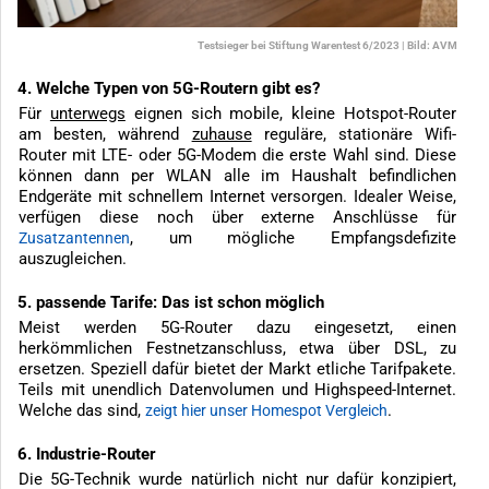
Testsieger bei Stiftung Warentest 6/2023 | Bild: AVM
4. Welche Typen von 5G-Routern gibt es?
Für
unterwegs
eignen sich mobile, kleine Hotspot-Router
am besten, während
zuhause
reguläre, stationäre Wifi-
Router mit LTE- oder 5G-Modem die erste Wahl sind. Diese
können dann per WLAN alle im Haushalt befindlichen
Endgeräte mit schnellem Internet versorgen. Idealer Weise,
verfügen diese noch über externe Anschlüsse für
, um mögliche Empfangsdefizite
Zusatzantennen
auszugleichen.
5. passende Tarife: Das ist schon möglich
Meist werden 5G-Router dazu eingesetzt, einen
herkömmlichen Festnetzanschluss, etwa über DSL, zu
ersetzen. Speziell dafür bietet der Markt etliche Tarifpakete.
Teils mit unendlich Datenvolumen und Highspeed-Internet.
Welche das sind,
.
zeigt hier unser Homespot Vergleich
6. Industrie-Router
Die 5G-Technik wurde natürlich nicht nur dafür konzipiert,