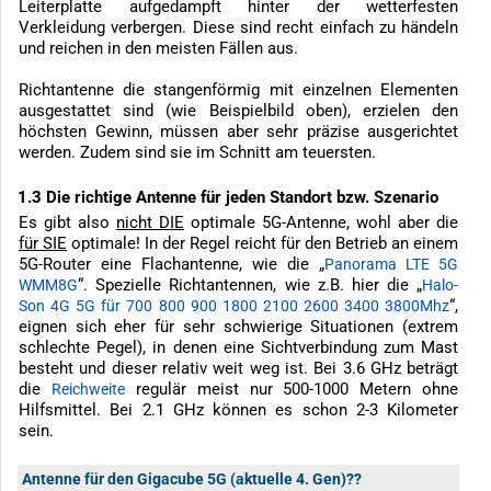
Leiterplatte aufgedampft hinter der wetterfesten
Verkleidung verbergen. Diese sind recht einfach zu händeln
und reichen in den meisten Fällen aus.
Richtantenne die stangenförmig mit einzelnen Elementen
ausgestattet sind (wie Beispielbild oben), erzielen den
höchsten Gewinn, müssen aber sehr präzise ausgerichtet
werden. Zudem sind sie im Schnitt am teuersten.
1.3 Die richtige Antenne für jeden Standort bzw. Szenario
Es gibt also
nicht DIE
optimale 5G-Antenne, wohl aber die
für SIE
optimale! In der Regel reicht für den Betrieb an einem
5G-Router eine Flachantenne, wie die „
Panorama LTE 5G
“. Spezielle Richtantennen, wie z.B. hier die „
WMM8G
Halo-
“,
Son 4G 5G für 700 800 900 1800 2100 2600 3400 3800Mhz
eignen sich eher für sehr schwierige Situationen (extrem
schlechte Pegel), in denen eine Sichtverbindung zum Mast
besteht und dieser relativ weit weg ist. Bei 3.6 GHz beträgt
die
regulär meist nur 500-1000 Metern ohne
Reichweite
Hilfsmittel. Bei 2.1 GHz können es schon 2-3 Kilometer
sein.
Antenne für den Gigacube 5G (aktuelle 4. Gen)??