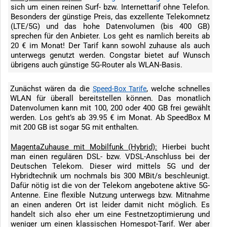
sich um einen reinen Surf- bzw. Internettarif ohne Telefon.
Besonders der günstige Preis, das exzellente Telekomnetz
(LTE/5G) und das hohe Datenvolumen (bis 400 GB)
sprechen für den Anbieter. Los geht es namlich bereits ab
20 € im Monat! Der Tarif kann sowohl zuhause als auch
unterwegs genutzt werden. Congstar bietet auf Wunsch
übrigens auch günstige 5G-Router als WLAN-Basis.
Zunächst wären da die
, welche schnelles
Speed-Box Tarife
WLAN für überall bereitstellen können. Das monatlich
Datenvolumen kann mit 100, 200 oder 400 GB frei gewählt
werden. Los geht’s ab 39.95 € im Monat. Ab SpeedBox M
mit 200 GB ist sogar 5G mit enthalten.
MagentaZuhause mit Mobilfunk (Hybrid):
Hierbei bucht
man einen regulären DSL- bzw. VDSL-Anschluss bei der
Deutschen Telekom. Dieser wird mittels 5G und der
Hybridtechnik um nochmals bis 300 MBit/s beschleunigt.
Dafür nötig ist die von der Telekom angebotene aktive 5G-
Antenne. Eine flexible Nutzung unterwegs bzw. Mitnahme
an einen anderen Ort ist leider damit nicht möglich. Es
handelt sich also eher um eine Festnetzoptimierung und
weniger um einen klassischen Homespot-Tarif. Wer aber