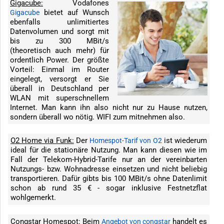
Gigacube:
Vodafones
bietet auf Wunsch
Gigacube
ebenfalls unlimitiertes
Datenvolumen und sorgt mit
bis zu 300 MBit/s
(theoretisch auch mehr) für
ordentlich Power. Der größte
Vorteil: Einmal im Router
eingelegt, versorgt er Sie
überall in Deutschland per
WLAN mit superschnellem
Internet. Man kann ihn also nicht nur zu Hause nutzen,
sondern überall wo nötig. WIFI zum mitnehmen also.
O2 Home via Funk:
Der
ist wiederum
Homespot-Tarif von O2
ideal für die stationäre Nutzung. Man kann diesen wie im
Fall der Telekom-Hybrid-Tarife nur an der vereinbarten
Nutzungs- bzw. Wohnadresse einsetzen und nicht beliebig
transportieren. Dafür gibts bis 100 MBit/s ohne Datenlimit
schon ab rund 35 € - sogar inklusive Festnetzflat
wohlgemerkt.
Congstar Homespot:
Beim
handelt es
Angebot von congstar