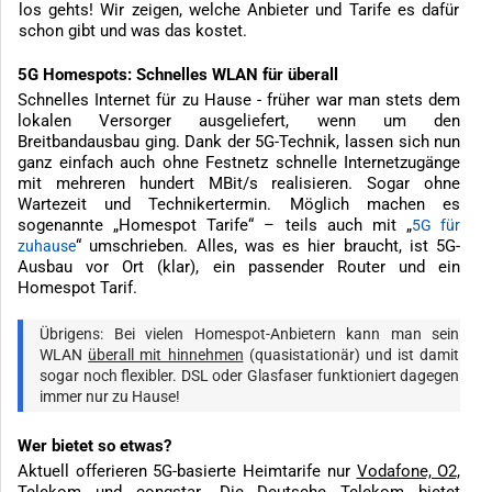
los gehts! Wir zeigen, welche Anbieter und Tarife es dafür
schon gibt und was das kostet.
5G Homespots: Schnelles WLAN für überall
Schnelles Internet für zu Hause - früher war man stets dem
lokalen Versorger ausgeliefert, wenn um den
Breitbandausbau ging. Dank der 5G-Technik, lassen sich nun
ganz einfach auch ohne Festnetz schnelle Internetzugänge
mit mehreren hundert MBit/s realisieren. Sogar ohne
Wartezeit und Technikertermin. Möglich machen es
sogenannte „Homespot Tarife“ – teils auch mit „
5G für
“ umschrieben. Alles, was es hier braucht, ist 5G-
zuhause
Ausbau vor Ort (klar), ein passender Router und ein
Homespot Tarif.
Übrigens: Bei vielen Homespot-Anbietern kann man sein
WLAN
überall mit hinnehmen
(quasistationär) und ist damit
sogar noch flexibler. DSL oder Glasfaser funktioniert dagegen
immer nur zu Hause!
Wer bietet so etwas?
Aktuell offerieren 5G-basierte Heimtarife nur
Vodafone, O2,
Telekom und congstar
. Die Deutsche Telekom bietet