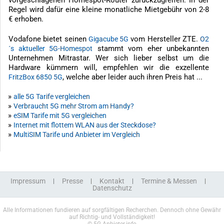
Regel wird dafür eine kleine monatliche Mietgebühr von 2-8
€ erhoben.
Vodafone bietet seinen
vom Hersteller ZTE.
Gigacube 5G
O2
stammt vom eher unbekannten
´s aktueller 5G-Homespot
Unternehmen Mitrastar. Wer sich lieber selbst um die
Hardware kümmern will, empfehlen wir die exzellente
, welche aber leider auch ihren Preis hat ...
FritzBox 6850 5G
»
alle 5G Tarife vergleichen
»
Verbraucht 5G mehr Strom am Handy?
»
eSIM Tarife mit 5G vergleichen
»
Internet mit flottem WLAN aus der Steckdose?
»
MultiSIM Tarife und Anbieter im Vergleich
Impressum
Presse
Kontakt
Termine & Messen
Datenschutz
Alle Informationen fundieren auf sorgfältigen Recherchen. Dennoch ohne Gewähr
auf Richtig- und Vollständigkeit!
© 5G-Anbieter.info