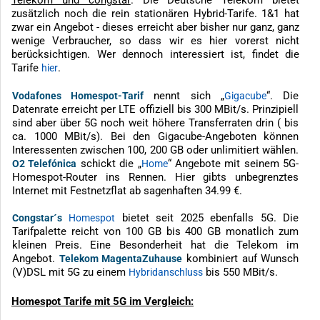
zusätzlich noch die rein stationären Hybrid-Tarife. 1&1 hat
zwar ein Angebot - dieses erreicht aber bisher nur ganz, ganz
wenige Verbraucher, so dass wir es hier vorerst nicht
berücksichtigen. Wer dennoch interessiert ist, findet die
Tarife
.
hier
nennt sich „
“. Die
Vodafones Homespot-Tarif
Gigacube
Datenrate erreicht per LTE offiziell bis 300 MBit/s. Prinzipiell
sind aber über 5G noch weit höhere Transferraten drin ( bis
ca. 1000 MBit/s). Bei den Gigacube-Angeboten können
Interessenten zwischen 100, 200 GB oder unlimitiert wählen.
schickt die „
“ Angebote mit seinem 5G-
O2 Telefónica
Home
Homespot-Router ins Rennen. Hier gibts unbegrenztes
Internet mit Festnetzflat ab sagenhaften 34.99 €.
bietet seit 2025 ebenfalls 5G. Die
Congstar´s
Homespot
Tarifpalette reicht von 100 GB bis 400 GB monatlich zum
kleinen Preis. Eine Besonderheit hat die Telekom im
Angebot.
kombiniert auf Wunsch
Telekom MagentaZuhause
(V)DSL mit 5G zu einem
bis 550 MBit/s.
Hybridanschluss
Homespot Tarife mit 5G im Vergleich: