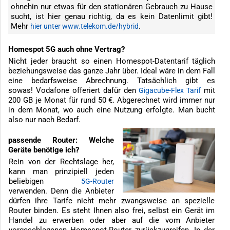
ohnehin nur etwas für den stationären Gebrauch zu Hause
sucht, ist hier genau richtig, da es kein Datenlimit gibt!
Mehr
.
hier unter www.telekom.de/hybrid
Homespot 5G auch ohne Vertrag?
Nicht jeder braucht so einen Homespot-Datentarif täglich
beziehungsweise das ganze Jahr über. Ideal wäre in dem Fall
eine bedarfsweise Abrechnung. Tatsächlich gibt es
sowas! Vodafone offeriert dafür den
mit
Gigacube-Flex Tarif
200 GB je Monat für rund 50 €. Abgerechnet wird immer nur
in dem Monat, wo auch eine Nutzung erfolgte. Man bucht
also nur nach Bedarf.
passende Router: Welche
Geräte benötige ich?
Rein von der Rechtslage her,
kann man prinzipiell jeden
beliebigen
5G-Router
verwenden. Denn die Anbieter
dürfen ihre Tarife nicht mehr zwangsweise an spezielle
Router binden. Es steht Ihnen also frei, selbst ein Gerät im
Handel zu erwerben oder aber auf die vom Anbieter
vorgeschlagenen Homespot-Router zurückzugreifen. In der