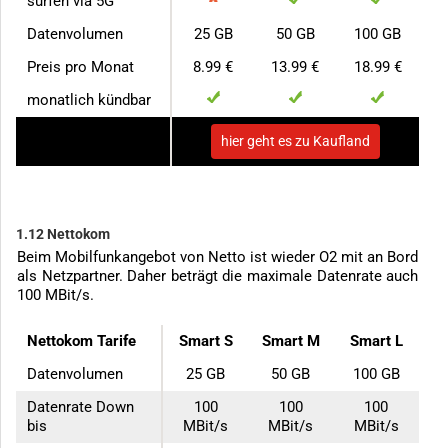
surfen via 5G
Datenvolumen
25 GB
50 GB
100 GB
Preis pro Monat
8.99 €
13.99 €
18.99 €
monatlich kündbar
zum Anbieter
hier geht es zu Kaufland
1.12 Nettokom
Beim Mobilfunkangebot von Netto ist wieder O2 mit an Bord
als Netzpartner. Daher beträgt die maximale Datenrate auch
100 MBit/s.
Nettokom Tarife
Smart S
Smart M
Smart L
Datenvolumen
25 GB
50 GB
100 GB
Datenrate Down
100
100
100
bis
MBit/s
MBit/s
MBit/s