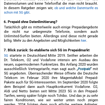
Datenvolumen und keine Telefonflat die man nicht braucht.
In diesem Ratgeber zeigen wir,
ob und welche Datentarife es
.
schon mit 5G gibt
6. Prepaid ohne Datenlimitierung?
Tatächlich gibt es mitterlweile auch einige Prepaidangebote
die nicht nur unbegrenzte Telefonie, sondern auch
Unlimited-Surfen bieten. Allerdings sind diese nicht gerade
billig. Mehr zu den Angeboten und Möglichkeiten
.
hier
7. Blick zurück: So etablierte sich 5G im Prepaidmarkt
startete in Deutschland Mitte 2019. Seither arbeiten die
5G
Dt. Telekom, O2 und Vodafone intensiv am Ausbau des
neuen, supermodernen Funknetzes. Bis Anfang 2020 wurden
ausschließlich Vertragstarife, man sagt auch „
“ mit
Postpaid
5G angeboten. Überraschender Weise öffnete die Deutsche
Telekom im Februar 2020 ihre MagentaMobil Prepaid-
Pakete auch für 5G-Interessenten. Im September 2020 folgte
dem Beispiel dann auch Hauptkonkurrent Vodafone. O2,
Aldi und Netto bieten seit Mitte 2023 5G in den Prepaid-
Tarifen, wenig später folgte noch Tchibo. Und das je zu sehr
fairen Konditionen, wie wir weiter unten noch zeigen
werden. 2024 folgten dann noch etliche weitere Anbieter.