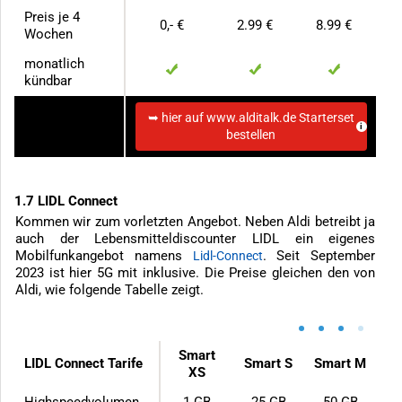
Preis je 4
0,- €
2.99 €
8.99 €
Wochen
monatlich
kündbar
➥ hier auf www.alditalk.de Starterset
zum Anbieter
bestellen
1.7 LIDL Connect
Kommen wir zum vorletzten Angebot. Neben Aldi betreibt ja
auch der Lebensmitteldiscounter LIDL ein eigenes
Mobilfunkangebot namens
. Seit September
Lidl-Connect
2023 ist hier 5G mit inklusive. Die Preise gleichen den von
Aldi, wie folgende Tabelle zeigt.
•
•
•
•
Smart
LIDL Connect Tarife
Smart S
Smart M
XS
Highspeedvolumen
1 GB
25 GB
50 GB