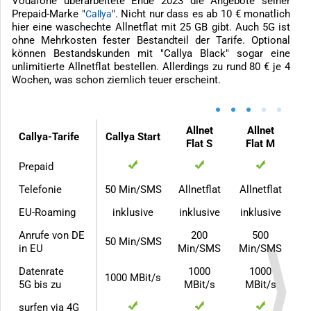
Vodafone überarbeitete Ende 2023 die Angebote seiner
Prepaid-Marke "
". Nicht nur dass es ab 10 € monatlich
Callya
hier eine waschechte Allnetflat mit 25 GB gibt. Auch 5G ist
ohne Mehrkosten fester Bestandteil der Tarife. Optional
können Bestandskunden mit "Callya Black" sogar eine
unlimitierte Allnetflat bestellen. Allerdings zu rund 80 € je 4
Wochen, was schon ziemlich teuer erscheint.
•
•
•
•
•
Allnet
Allnet
Callya-Tarife
Callya Start
Flat S
Flat M
Prepaid
Telefonie
50 Min/SMS
Allnetflat
Allnetflat
EU-Roaming
inklusive
inklusive
inklusive
Anrufe von DE
200
500
50 Min/SMS
in EU
Min/SMS
Min/SMS
Datenrate
1000
1000
1000 MBit/s
5G bis zu
MBit/s
MBit/s
surfen via 4G