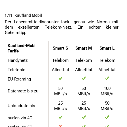
1.11. Kaufland Mobil
Der Lebensmitteldiscounter lockt genau wie Norma mit
dem exzellenten Telekom-Netz. Ein echter kleiner
Geheimtipp!
Kaufland-Mobil
Smart S
Smart M
Smart L
Tarife
Handynetz
Telekom
Telekom
Telekom
Telefonie
Allnetflat
Allnetflat
Allnetflat
EU-Roaming
50
50
100
Datenrate bis zu
MBit/s
MBit/s
MBit/s
25
25
50
Uploadrate bis
MBit/s
MBit/s
MBit/s
surfen via 4G