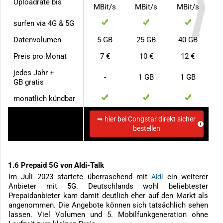
Uploadrate bis
MBit/s
MBit/s
MBit/s
surfen via 4G & 5G
Datenvolumen
5 GB
25 GB
40 GB
Preis pro Monat
7 €
10 €
12 €
jedes Jahr +
-
1 GB
1 GB
GB gratis
monatlich kündbar
➥ hier bei Congstar direkt sicher
zum Anbieter
bestellen
1.6 Prepaid 5G von Aldi-Talk
Im Juli 2023 startete überraschend mit
ein weiterer
Aldi
Anbieter mit 5G. Deutschlands wohl beliebtester
Prepaidanbieter kam damit deutlich eher auf den Markt als
angenommen. Die Angebote können sich tatsächlich sehen
lassen. Viel Volumen und 5. Mobilfunkgeneration ohne