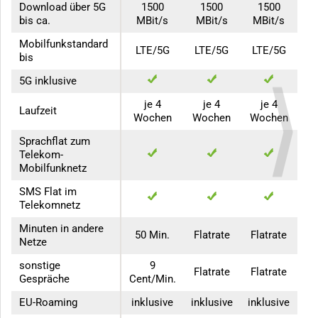
Download über 5G
1500
1500
1500
bis ca.
MBit/s
MBit/s
MBit/s
Mobilfunkstandard
LTE/5G
LTE/5G
LTE/5G
bis
5G inklusive
je 4
je 4
je 4
Laufzeit
Wochen
Wochen
Wochen
Sprachflat zum
Telekom-
Mobilfunknetz
SMS Flat im
Telekomnetz
Minuten in andere
50 Min.
Flatrate
Flatrate
Netze
sonstige
9
Flatrate
Flatrate
Gespräche
Cent/Min.
EU-Roaming
inklusive
inklusive
inklusive