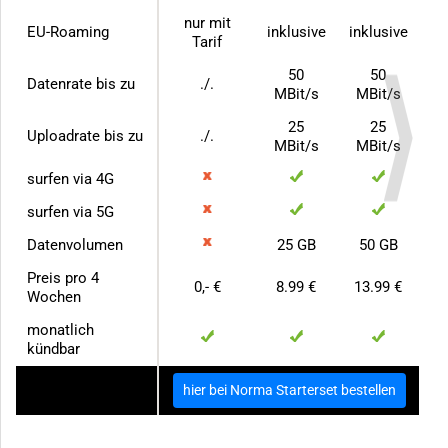
nur mit
EU-Roaming
inklusive
inklusive
Tarif
50
50
Datenrate bis zu
./.
MBit/s
MBit/s
25
25
Uploadrate bis zu
./.
MBit/s
MBit/s
surfen via 4G
surfen via 5G
Datenvolumen
25 GB
50 GB
Preis pro 4
0,- €
8.99 €
13.99 €
Wochen
monatlich
kündbar
zum Anbieter
hier bei Norma Starterset bestellen