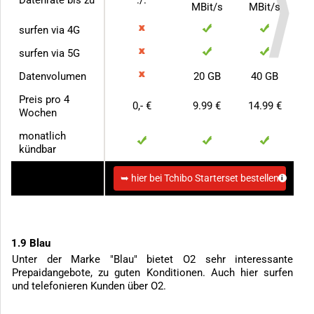
MBit/s
MBit/s
surfen via 4G
surfen via 5G
Datenvolumen
20 GB
40 GB
Preis pro 4
0,- €
9.99 €
14.99 €
Wochen
monatlich
kündbar
zum Anbieter
➥ hier bei Tchibo Starterset bestellen
1.9 Blau
Unter der Marke "Blau" bietet O2 sehr interessante
Prepaidangebote, zu guten Konditionen. Auch hier surfen
und telefonieren Kunden über O2.