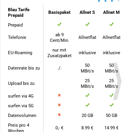
•
•
•
•
Blau Tarife
Basispaket
Allnet S
Allnet M
Prepaid
Prepaid
ab 9
Telefonie
Allnetflat
Allnetflat
Cent/Min.
nur mit
EU-Roaming
inklusive
inklusive
Zusatzpaket
50
50
Datenrate bis zu
./.
MBit/s
MBit/s
25
25
Upload bis zu
MBit/s
MBit/s
surfen via 4G
surfen via 5G
Datenvolumen
20 GB
50 GB
Preis pro 4
0,- €
8.99 €
14.99 €
Wochen