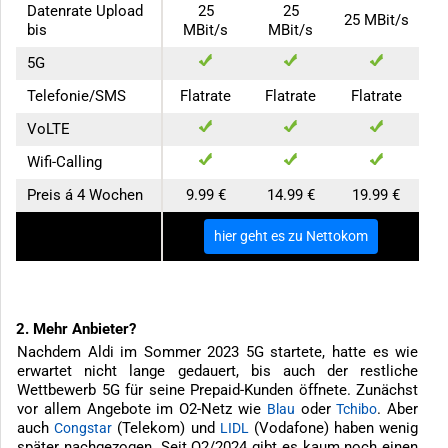
Datenrate Upload
25
25
25 MBit/s
bis
MBit/s
MBit/s
5G
Telefonie/SMS
Flatrate
Flatrate
Flatrate
VoLTE
Wifi-Calling
Preis á 4 Wochen
9.99 €
14.99 €
19.99 €
zum Anbieter
hier geht es zu Nettokom
2. Mehr Anbieter?
Nachdem Aldi im Sommer 2023 5G startete, hatte es wie
erwartet nicht lange gedauert, bis auch der restliche
Wettbewerb 5G für seine Prepaid-Kunden öffnete. Zunächst
vor allem Angebote im O2-Netz wie
oder
. Aber
Blau
Tchibo
auch
(Telekom) und
(Vodafone) haben wenig
Congstar
LIDL
später nachgezogen. Seit Q2/2024 gibt es kaum noch einen