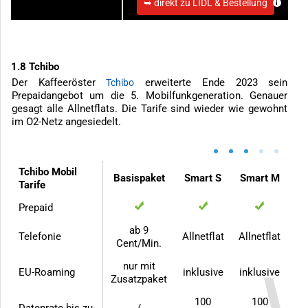
Starterset bestellen
➥ direkt zu LIDL & Bestellung
1.8 Tchibo
Der Kaffeeröster
erweiterte Ende 2023 sein
Tchibo
Prepaidangebot um die 5. Mobilfunkgeneration. Genauer
gesagt alle Allnetflats. Die Tarife sind wieder wie gewohnt
im O2-Netz angesiedelt.
•
•
•
•
•
Tchibo Mobil
Basispaket
Smart S
Smart M
Tarife
Prepaid
ab 9
Telefonie
Allnetflat
Allnetflat
Cent/Min.
nur mit
EU-Roaming
inklusive
inklusive
Zusatzpaket
100
100
Datenrate bis zu
./.