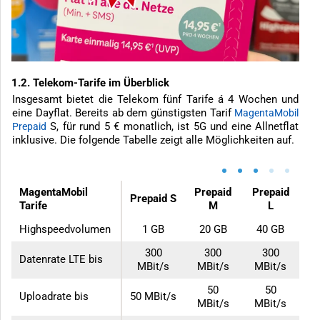
1.2. Telekom-Tarife im Überblick
Insgesamt bietet die Telekom fünf Tarife á 4 Wochen und
eine Dayflat. Bereits ab dem günstigsten Tarif
MagentaMobil
S, für rund 5 € monatlich, ist 5G und eine Allnetflat
Prepaid
inklusive. Die folgende Tabelle zeigt alle Möglichkeiten auf.
•
•
•
•
•
MagentaMobil
Prepaid
Prepaid
Prepaid S
Tarife
M
L
Highspeedvolumen
1 GB
20 GB
40 GB
300
300
300
Datenrate LTE bis
MBit/s
MBit/s
MBit/s
50
50
Uploadrate bis
50 MBit/s
MBit/s
MBit/s