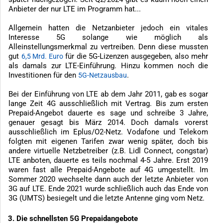
Anbieter der nur LTE im Programm hat...
Allgemein hatten die Netzanbieter jedoch ein vitales
Interesse 5G solange wie möglich als
Alleinstellungsmerkmal zu vertreiben. Denn diese mussten
gut
für die 5G-Lizenzen ausgegeben, also mehr
6,5 Mrd. Euro
als damals zur LTE-Einführung. Hinzu kommen noch die
Investitionen für den
.
5G-Netzausbau
Bei der Einführung von LTE ab dem Jahr 2011, gab es sogar
lange Zeit 4G ausschließlich mit Vertrag. Bis zum ersten
Prepaid-Angebot dauerte es sage und schreibe 3 Jahre,
genauer gesagt bis März 2014. Doch damals vorerst
ausschließlich im Eplus/O2-Netz. Vodafone und Telekom
folgten mit eigenen Tarifen zwar wenig später, doch bis
andere virtuelle Netzbetreiber (z.B. Lidl Connect, congstar)
LTE anboten, dauerte es teils nochmal 4-5 Jahre. Erst 2019
waren fast alle Prepaid-Angebote auf 4G umgestellt. Im
Sommer 2020 wechselte dann auch der letzte Anbieter von
3G auf LTE. Ende 2021 wurde schließlich auch das Ende von
3G (UMTS) besiegelt und die letzte Antenne ging vom Netz.
3. Die schnellsten 5G Prepaidangebote