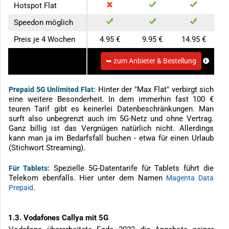
Hotspot Flat
Speedon möglich
Preis je 4 Wochen
4.95 €
9.95 €
14.95 €
Starter-Set
➥ zum Anbieter & Bestellung
bestellen
Hinter der "Max Flat" verbirgt sich
Prepaid 5G Unlimited Flat:
eine weitere Besonderheit. In dem immerhin fast 100 €
teuren Tarif gibt es keinerlei Datenbeschränkungen. Man
surft also unbegrenzt auch im 5G-Netz und ohne Vertrag.
Ganz billig ist das Vergnügen natürlich nicht. Allerdings
kann man ja im Bedarfsfall buchen - etwa für einen Urlaub
(Stichwort Streaming).
Spezielle 5G-Datentarife für Tablets führt die
Für Tablets:
Telekom ebenfalls. Hier unter dem Namen
Magenta Data
.
Prepaid
1.3. Vodafones Callya mit 5G