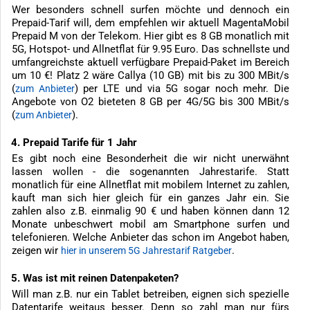
Wer besonders schnell surfen möchte und dennoch ein
Prepaid-Tarif will, dem empfehlen wir aktuell MagentaMobil
Prepaid M von der Telekom. Hier gibt es 8 GB monatlich mit
5G, Hotspot- und Allnetflat für 9.95 Euro. Das schnellste und
umfangreichste aktuell verfügbare Prepaid-Paket im Bereich
um 10 €! Platz 2 wäre Callya (10 GB) mit bis zu 300 MBit/s
(
) per LTE und via 5G sogar noch mehr. Die
zum Anbieter
Angebote von O2 bieteten 8 GB per 4G/5G bis 300 MBit/s
(
).
zum Anbieter
4. Prepaid Tarife für 1 Jahr
Es gibt noch eine Besonderheit die wir nicht unerwähnt
lassen wollen - die sogenannten Jahrestarife. Statt
monatlich für eine Allnetflat mit mobilem Internet zu zahlen,
kauft man sich hier gleich für ein ganzes Jahr ein. Sie
zahlen also z.B. einmalig 90 € und haben können dann 12
Monate unbeschwert mobil am Smartphone surfen und
telefonieren. Welche Anbieter das schon im Angebot haben,
zeigen wir
.
hier in unserem 5G Jahrestarif Ratgeber
5. Was ist mit reinen Datenpaketen?
Will man z.B. nur ein Tablet betreiben, eignen sich spezielle
Datentarife weitaus besser. Denn so zahl man nur fürs