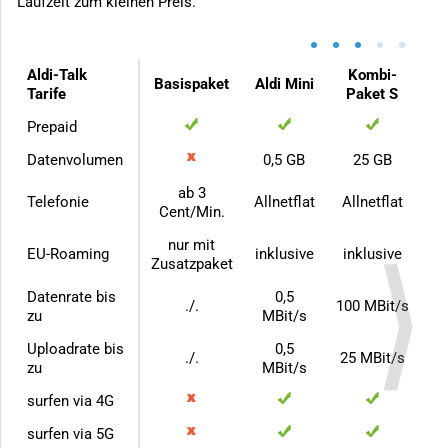
Laufzeit zum kleinen Preis.
•
•
•
•
•
Aldi-Talk
Kombi-
Basispaket
Aldi Mini
Tarife
Paket S
Prepaid
Datenvolumen
0,5 GB
25 GB
ab 3
Telefonie
Allnetflat
Allnetflat
Cent/Min.
nur mit
EU-Roaming
inklusive
inklusive
Zusatzpaket
Datenrate bis
0,5
./.
100 MBit/s
zu
MBit/s
Uploadrate bis
0,5
./.
25 MBit/s
zu
MBit/s
surfen via 4G
surfen via 5G