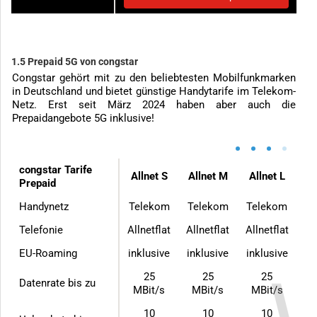
1.5 Prepaid 5G von congstar
Congstar gehört mit zu den beliebtesten Mobilfunkmarken
in Deutschland und bietet günstige Handytarife im Telekom-
Netz. Erst seit März 2024 haben aber auch die
Prepaidangebote 5G inklusive!
•
•
•
•
congstar Tarife
Allnet S
Allnet M
Allnet L
Prepaid
Handynetz
Telekom
Telekom
Telekom
Telefonie
Allnetflat
Allnetflat
Allnetflat
EU-Roaming
inklusive
inklusive
inklusive
25
25
25
Datenrate bis zu
MBit/s
MBit/s
MBit/s
10
10
10