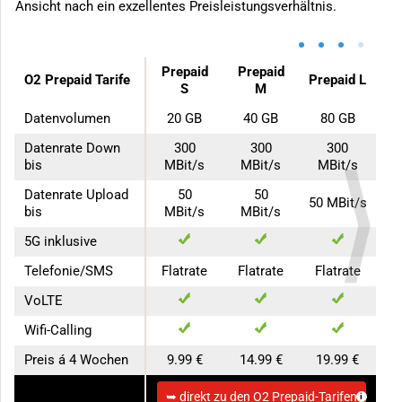
Ansicht nach ein exzellentes Preisleistungsverhältnis.
•
•
•
•
Prepaid
Prepaid
O2 Prepaid Tarife
Prepaid L
S
M
Datenvolumen
20 GB
40 GB
80 GB
Datenrate Down
300
300
300
bis
MBit/s
MBit/s
MBit/s
Datenrate Upload
50
50
50 MBit/s
bis
MBit/s
MBit/s
5G inklusive
Telefonie/SMS
Flatrate
Flatrate
Flatrate
VoLTE
Wifi-Calling
Preis á 4 Wochen
9.99 €
14.99 €
19.99 €
zum Anbieter
➥ direkt zu den O2 Prepaid-Tarifen