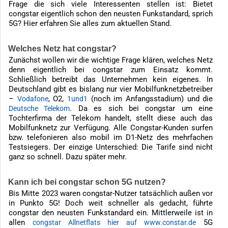
Frage die sich viele Interessenten stellen ist: Bietet
congstar eigentlich schon den neusten Funkstandard, sprich
5G? Hier erfahren Sie alles zum aktuellen Stand.
Welches Netz hat congstar?
Zunächst wollen wir die wichtige Frage klären, welches Netz
denn eigentlich bei congstar zum Einsatz kommt.
Schließlich betreibt das Unternehmen kein eigenes. In
Deutschland gibt es bislang nur vier Mobilfunknetzbetreiber
–
, O2,
(noch im Anfangsstadium) und die
Vodafone
1und1
. Da es sich bei congstar um eine
Deutsche Telekom
Tochterfirma der Telekom handelt, stellt diese auch das
Mobilfunknetz zur Verfügung. Alle Congstar-Kunden surfen
bzw. telefonieren also mobil im D1-Netz des mehrfachen
Testsiegers. Der einzige Unterschied: Die Tarife sind nicht
ganz so schnell. Dazu später mehr.
Kann ich bei congstar schon 5G nutzen?
Bis Mitte 2023 waren congstar-Nutzer tatsächlich außen vor
in Punkto 5G! Doch weit schneller als gedacht, führte
congstar den neusten Funkstandard ein. Mittlerweile ist in
allen
5G
congstar Allnetflats hier auf www.constar.de