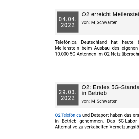
O2 erreicht Meilenst
04.
04.
von:
M_Schwarten
2022
Telefónica Deutschland hat heute 
Meilenstein beim Ausbau des eigenen 
10.000 5G-Antennen im O2-Netz überschr
-----------------------
O2: Erstes 5G-Stand
29.
03.
in Betrieb
2022
von:
M_Schwarten
und Dataport haben das ers
O2 Telefónica
in Betrieb genommen. Das 5G-Labor 
Alternative zu verkabelten Vernetzungsl