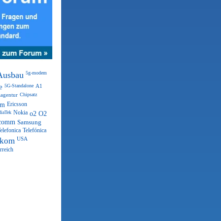
Ausbau
5g-modem
e
5G-Standalone
A1
agentur
Chipsatz
om
Ericsson
iaTek
Nokia
o2
O2
comm
Samsung
elefonica
Telefónica
ekom
USA
rreich