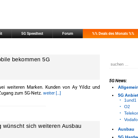
it
5G Speedtest
Forum
%% Deals des Monats %%
Mobile bekommen 5G
5G News:
wei weiteren Marken. Kunden von Ay Yildiz und
Allgemei
n Zugang zum 5G-Netz.
weiter […]
5G Anbie
1und1
--------------------------------------
O2
Telek
Vodafo
 wünscht sich weiteren Ausbau
Ausbau
5G Hardw