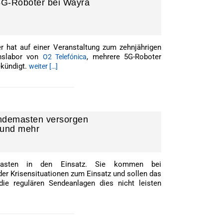
5G-Roboter bei Wayra
r hat auf einer Veranstaltung zum zehnjährigen
onslabor von
, mehrere 5G-Roboter
O2 Telefónica
ekündigt.
weiter […]
--------------------------------------
ndemasten versorgen
 und mehr
asten in den Einsatz. Sie kommen bei
r Krisensituationen zum Einsatz und sollen das
die regulären Sendeanlagen dies nicht leisten
--------------------------------------