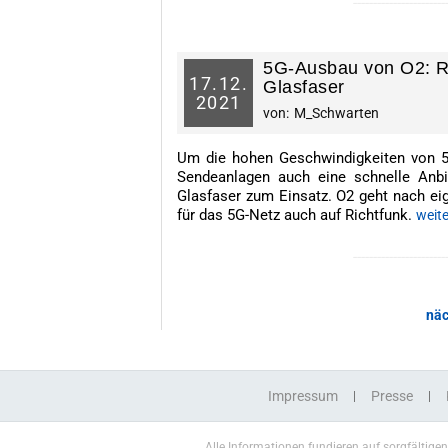
-----------------------
5G-Ausbau von O2: Ric
17.
12.
Glasfaser
2021
von:
M_Schwarten
Um die hohen Geschwindigkeiten von 5
Sendeanlagen auch eine schnelle Anb
Glasfaser zum Einsatz. O2 geht nach e
für das 5G-Netz auch auf Richtfunk.
weite
-----------------------
näc
Impressum
Presse
Alle Informationen fundieren auf sorgfältige