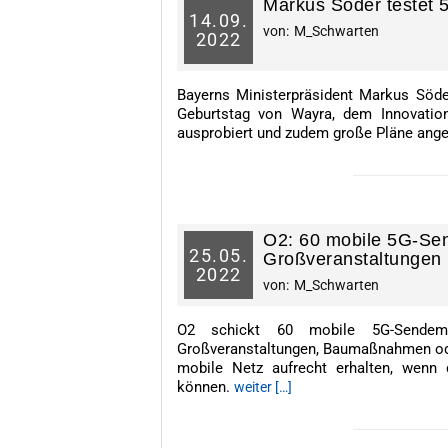
Markus Söder testet 
14.
09.
von:
M_Schwarten
2022
Bayerns Ministerpräsident Markus Söde
Geburtstag von Wayra, dem Innovati
ausprobiert und zudem große Pläne ang
-----------------------
O2: 60 mobile 5G-Se
25.
05.
Großveranstaltungen
2022
von:
M_Schwarten
O2 schickt 60 mobile 5G-Sendem
Großveranstaltungen, Baumaßnahmen ode
mobile Netz aufrecht erhalten, wenn 
können.
weiter […]
-----------------------