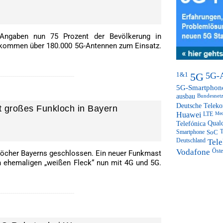
Angaben nun 75 Prozent der Bevölkerung in
 kommen über 180.000 5G-Antennen zum Einsatz.
1&1
5G
5G-
--------------------------------------
5G-Smartphon
ausbau
Bundesnetz
Deutsche Telek
t großes Funkloch in Bayern
Huawei
LTE
Med
Telefónica
Qual
Smartphone
SoC
T
Deutschland
Tel
Vodafone
Öste
löcher Bayerns geschlossen. Ein neuer Funkmast
 ehemaligen „weißen Fleck“ nun mit 4G und 5G.
--------------------------------------