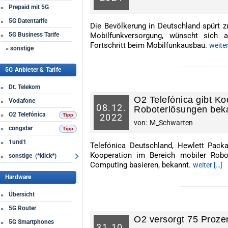
Prepaid mit 5G
»
5G Datentarife
»
Die Bevölkerung in Deutschland spürt z
5G Business Tarife
Mobilfunkversorgung, wünscht sich 
»
Fortschritt beim Mobilfunkausbau.
weiter
» sonstige
-----------------------
5G Anbieter & Tarife
Dt. Telekom
»
O2 Telefónica gibt Ko
Vodafone
»
08.
12.
Roboterlösungen bek
O2 Telefónica
»
2022
von:
M_Schwarten
congstar
»
1und1
»
Telefónica Deutschland, Hewlett Pack
Kooperation im Bereich mobiler Robo
sonstige (*klick*)
»
Computing basieren, bekannt.
weiter […]
Hardware
-----------------------
Übersicht
»
5G Router
»
O2 versorgt 75 Proze
5G Smartphones
»
31.
10.