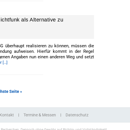
--------------------------------------
htfunk als Alternative zu
G überhaupt realisieren zu können, müssen die
indung aufweisen. Hierfür kommt in der Regel
igenen Angaben nun einen anderen Weg und setzt
r […]
--------------------------------------
hste Seite »
Kontakt
Termine & Messen
Datenschutz
n Recherchen. Dennoch ohne Gewähr auf Richtig- und Vollständigkeit!