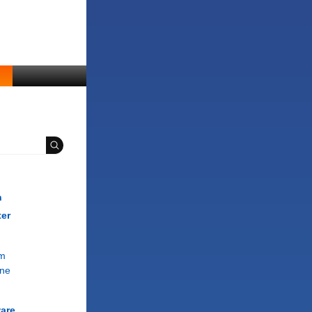
n
ter
om
ne
are