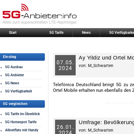
Start
5G Tarife
News
5G Verfügbarke
Einstieg
Ay Yildiz und Ortel 
07.
05.
von:
M_Schwarten
5G Ausbau
2024
»
5G Anbieter
»
5G News
»
Telefónica Deutschland bringt 5G zu z
Ortel Mobile erhalten nun ebenfalls de
5G Verfügbarkeit
»
-----------------------
5G vergleichen
5G Tarife im Überblick
»
Umfrage: Bevölkerung
5G Homespot Tarife
»
26.
01.
von:
M_Schwarten
Allnetflats mit Handy
»
2024