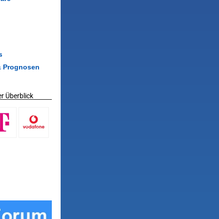
s
& Prognosen
r Überblick