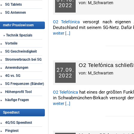
von:
M_Schwarten
2022
5G Tablets
»
5G Antennen
»
versorgt nach eigenen 
O2 Telefónica
mehr Praxiswissen
Deutschland mit seinem 5G-Netz. Dafür
weiter […]
» Technik Spezials
Vorteile
»
-----------------------
5G Geschwindigkeit
»
Stromverbrauch bei 5G
»
O2 Telefónica schließ
Anwendungen
»
27.
09.
von:
M_Schwarten
2022
4G vs. 5G
»
5G Frequenzen (Bänder)
»
hat eines der größten Funk
Höhenprofil Tool
O2 Telefónica
»
in Schwabmünchen-Birkach versorgt den
häufige Fragen
»
weiter […]
Speedtest
-----------------------
4G/5G Speedtest
»
Pingtest
»