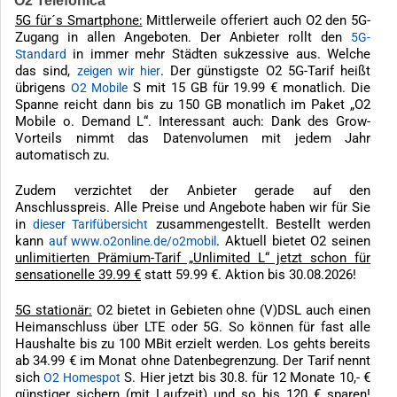
O2 Telefónica
5G für´s Smartphone:
Mittlerweile offeriert auch O2 den 5G-
Zugang in allen Angeboten. Der Anbieter rollt den
5G-
in immer mehr Städten sukzessive aus. Welche
Standard
das sind,
. Der günstigste O2 5G-Tarif heißt
zeigen wir hier
übrigens
S mit 15 GB für 19.99 € monatlich. Die
O2 Mobile
Spanne reicht dann bis zu 150 GB monatlich im Paket „O2
Mobile o. Demand L“. Interessant auch: Dank des Grow-
Vorteils nimmt das Datenvolumen mit jedem Jahr
automatisch zu.
Zudem verzichtet der Anbieter gerade auf den
Anschlusspreis. Alle Preise und Angebote haben wir für Sie
in
zusammengestellt. Bestellt werden
dieser Tarifübersicht
kann
. Aktuell bietet O2 seinen
auf www.o2online.de/o2mobil
unlimitierten Prämium-Tarif „Unlimited L“ jetzt schon für
sensationelle 39.99 €
statt 59.99 €. Aktion bis 30.08.2026!
5G stationär:
O2 bietet in Gebieten ohne (V)DSL auch einen
Heimanschluss über LTE oder 5G. So können für fast alle
Haushalte bis zu 100 MBit erzielt werden. Los gehts bereits
ab 34.99 € im Monat ohne Datenbegrenzung. Der Tarif nennt
sich
S. Hier jetzt bis 30.8. für 12 Monate 10,- €
O2 Homespot
günstiger sichern (mit Laufzeit) und so bis 120 € sparen!