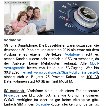
Vodafone
5G für´s Smartphone:
Die Düsseldorfer warensozusagen die
deutschen 5G-Pioniere und starteten 2019 als erste mit dem
Ausbau eines eigenen 5G-Netzes.
macht es
Vodafone
seinen Kunden zudem sehr einfach auf 5G zu wechseln, da
der Anbieter keine Mehrkosten verlangt. Alle
Mobil-
bieten von Haus aus 5G-Zugang. Wer bis
Vertragstarife
30.8.2026
,
hier auf www.vodafone.de/GigaMobil online bestellt
sichert sich z. B. jetzt 25 Prozent Rabatt und
100 GB
Datenvolumen statt 60 GB
im Tarif Mobil M.
5G stationär:
Vodafone bietet auch einen Festnetzersatz
(
) per LTE oder 5G, falls vor Ort nur langsames
Gigacube
(V)DSL verfügbar ist oder es gar keine Alternative gibt.
Einfach SIM in den
-Router stecken und los geht’s.
Gigacube