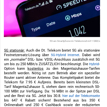
5G am Smartphone im Telekomnet mit 1 GBit/s
5G stationär:
Auch die Dt. Telekom bietet 5G als stationäre
Festnetzersatz-Lösung über
. Dabei wird
5G-Hybrid Internet
ein „normaler“ DSL- bzw. VDSL-Anschluss zusätzlich mit 5G
um bis zu 250 MBit/s ZUSÄTZLICH beschleunigt. Die
-
Hybrid
Option kann
kostenlos
zu den Magentazuhause-Tarifen
bestellt werden. Nötig ist zum Betrieb aber ein spezieller
Router samt aktiver Antenne. Das Komplettpaket bietet die
Telekom für 7.95 € Aufpreis. Bereits beim kleinsten DSL-
Tarif MagentaZuhause S, stehen dann rein rechnerisch 50-
100 MBit zur Verfügung. Da: 16 MBit in der Spitze per DSL
und der Rest via 5G. Jetzt bis 30.8.
hier auf der Telekomseite
bis 647 € Rabatt sichern! Bestehend aus bis 350 €
Onlinerabatt und 250 € Cashback sowie der reduzierten