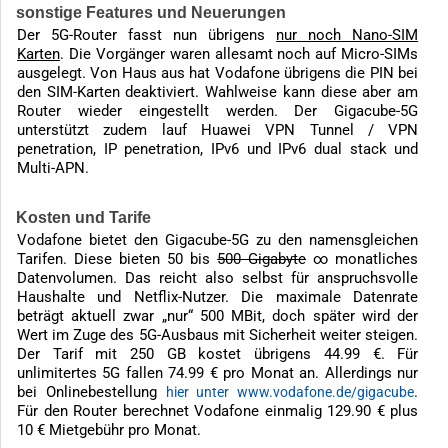
sonstige Features und Neuerungen
Der 5G-Router fasst nun übrigens
nur noch Nano-SIM
Karten
. Die Vorgänger waren allesamt noch auf Micro-SIMs
ausgelegt. Von Haus aus hat Vodafone übrigens die PIN bei
den SIM-Karten deaktiviert. Wahlweise kann diese aber am
Router wieder eingestellt werden. Der Gigacube-5G
unterstützt zudem lauf Huawei VPN Tunnel / VPN
penetration, IP penetration, IPv6 und IPv6 dual stack und
Multi-APN.
Kosten und Tarife
Vodafone bietet den Gigacube-5G zu den namensgleichen
Tarifen. Diese bieten 50 bis
500 Gigabyte
∞ monatliches
Datenvolumen. Das reicht also selbst für anspruchsvolle
Haushalte und Netflix-Nutzer. Die maximale Datenrate
beträgt aktuell zwar „nur“ 500 MBit, doch später wird der
Wert im Zuge des 5G-Ausbaus mit Sicherheit weiter steigen.
Der Tarif mit 250 GB kostet übrigens 44.99 €. Für
unlimitertes 5G fallen 74.99 € pro Monat an. Allerdings nur
bei Onlinebestellung
.
hier unter www.vodafone.de/gigacube
Für den Router berechnet Vodafone einmalig 129.90 € plus
10 € Mietgebühr pro Monat.