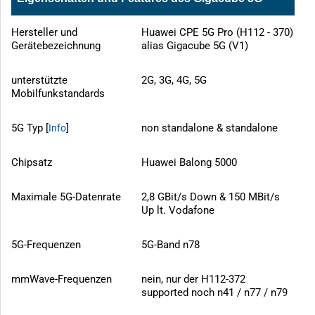
Hersteller und
Huawei CPE 5G Pro (H112 - 370)
Gerätebezeichnung
alias Gigacube 5G (V1)
unterstützte
2G, 3G, 4G, 5G
Mobilfunkstandards
5G Typ [
]
non standalone & standalone
Info
Chipsatz
Huawei Balong 5000
Maximale 5G-Datenrate
2,8 GBit/s Down & 150 MBit/s
Up lt. Vodafone
5G-Frequenzen
5G-Band n78
mmWave-Frequenzen
nein, nur der H112-372
supported noch n41 / n77 / n79