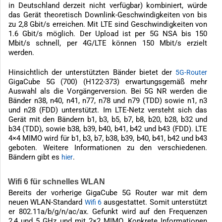
in Deutschland derzeit nicht verfügbar) kombiniert, würde
das Gerät theoretisch Downlink-Geschwindigkeiten von bis
zu 2,8 Gbit/s erreichen. Mit LTE sind Geschwindigkeiten von
1.6 Gbit/s möglich. Der Upload ist per 5G NSA bis 150
Mbit/s schnell, per 4G/LTE können 150 Mbit/s erzielt
werden.
Hinsichtlich der unterstützten Bänder bietet der
5G-Router
GigaCube 5G (700) (H122-373) erwartungsgemäß mehr
Auswahl als die Vorgängerversion. Bei 5G NR werden die
Bänder n38, n40, n41, n77, n78 und n79 (TDD) sowie n1, n3
und n28 (FDD) unterstützt. Im LTE-Netz versteht sich das
Gerät mit den Bändern b1, b3, b5, b7, b8, b20, b28, b32 und
b34 (TDD), sowie b38, b39, b40, b41, b42 und b43 (FDD). LTE
4×4 MIMO wird für b1, b3, b7, b38, b39, b40, b41, b42 und b43
geboten. Weitere Informationen zu den verschiedenen.
Bändern gibt es
.
hier
Wifi 6 für schnelles WLAN
Bereits der vorherige GigaCube 5G Router war mit dem
neuen WLAN-Standard
ausgestattet. Somit unterstützt
Wifi 6
er 802.11a/b/g/n/ac/ax. Gefunkt wird auf den Frequenzen
2,4 und 5 GHz und mit 2×2 MIMO. Konkrete Informationen