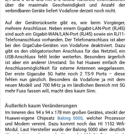
über die maximale Geschwindigkeit und Anzahl der
verbindbaren Geräte liefert Vodafone derzeit noch nicht.
Auf der Geräterückseite gibt es, wie beim Vorgänger,
mehrere Anschlüsse. Neben einem Gigabit-LAN-Port (RJ45)
sind auch ein Gigabit-WAN/LAN-Port (RJ45) sowie ein RJ11-
Telefonanschluss vorhanden. Der Telefonanschluss ist aber
bei den GigaCube-Geräten von Vodafone deaktiviert. Dazu
gibt es den obligatorischen Anschluss für das Netzteil, ein
USB-Anschluss fehlt leider weiterhin. Besonders ärgerlich
ist aber ein anderer Umstand. So hat Huawei einfach die
Anschlussmöglichkeit für externe Antennen weggelassen.
Der erste Gigacube 5G hatte noch 2 TS-9 Ports – diese
fehlen nun gänzlich. Besonders da Vodafone ja mit dem
neuen Modell und 700 MHz ja im ländlichen Bereich mit 5G
mehr Fuss fassen will, macht dies kaum Sinn.
Äußerlich kaum Veränderungen
Im Inneren des 94 x 94 x 178 mm großen Gerätes, steckt der
Huawei-eigene Chipsatz
, welcher Prozessor
Balong 5000
und Modem vereint. Dazu kommt noch das HI 1152 Wifi-
Modul. Laut Hersteller wurde der Balong 5000 aber deutlich