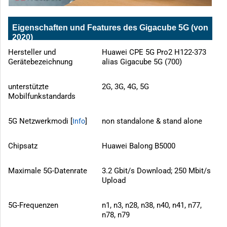
Eigenschaften und Features des Gigacube 5G (von
2020)
Hersteller und
Huawei CPE 5G Pro2 H122-373
Gerätebezeichnung
alias Gigacube 5G (700)
unterstützte
2G, 3G, 4G, 5G
Mobilfunkstandards
5G Netzwerkmodi [
]
non standalone & stand alone
Info
Chipsatz
Huawei Balong B5000
Maximale 5G-Datenrate
3.2 Gbit/s Download; 250 Mbit/s
Upload
5G-Frequenzen
n1, n3, n28, n38, n40, n41, n77,
n78, n79