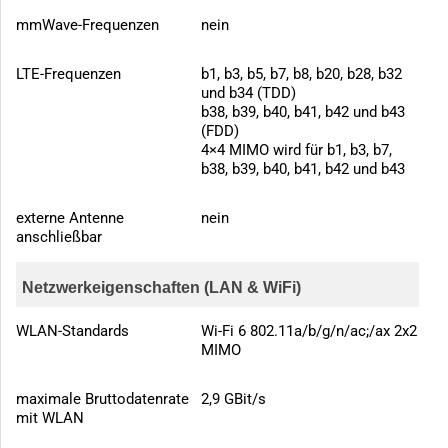
mmWave-Frequenzen
nein
LTE-Frequenzen
b1, b3, b5, b7, b8, b20, b28, b32
und b34 (TDD)
b38, b39, b40, b41, b42 und b43
(FDD)
4×4 MIMO wird für b1, b3, b7,
b38, b39, b40, b41, b42 und b43
externe Antenne
nein
anschließbar
Netzwerkeigenschaften (LAN & WiFi)
WLAN-Standards
Wi-Fi 6 802.11a/b/g/n/ac;/ax 2x2
MIMO
maximale Bruttodatenrate
2,9 GBit/s
mit WLAN