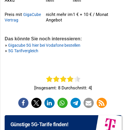
Akku
nein
nein
Preis mit
nicht mehr im
1 € + 10 € / Monat
GigaCube
Angebot
Vertrag
Das könnte Sie noch interessieren:
»
Gigacube 5G hier bei Vodafone bestellen
»
5G Tarifvergleich
[Insgesamt:
8
Durchschnitt:
4
]
Günstige 5G-Tarife finden!