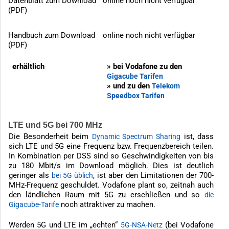
Datenblatt zum Download
online noch nicht verfügbar
(PDF)
Handbuch zum Download
online noch nicht verfügbar
(PDF)
erhältlich
» bei Vodafone zu den
Gigacube Tarifen
» und zu den
Telekom
Speedbox Tarifen
LTE und 5G bei 700 MHz
Die Besonderheit beim
ist, dass
Dynamic Spectrum Sharing
sich LTE und 5G eine Frequenz bzw. Frequenzbereich teilen.
In Kombination per DSS sind so Geschwindigkeiten von bis
zu 180 Mbit/s im Download möglich. Dies ist deutlich
geringer als
, ist aber den Limitationen der 700-
bei 5G üblich
MHz-Frequenz geschuldet. Vodafone plant so, zeitnah auch
den ländlichen Raum mit 5G zu erschließen und so
die
noch attraktiver zu machen.
Gigacube-Tarife
Werden 5G und LTE im „echten“
(bei Vodafone
5G-NSA-Netz