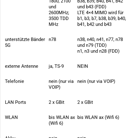
1800, 2100
b38, b39, b40, b41, b42
und
und b43 (FDD)
2600MHz;
LTE 4×4 MIMO wird für
3500 TDD
b1, b3, b7, b38, b39, b40,
MHz
b41, b42 und b43
unterstützte Bänder
n78
n38, n40, n41, n77, n78
5G
und n79 (TDD)
n1, n3 und n28 (FDD)
externe Antenne
ja, TS-9
NEIN
Telefonie
nein (nur via
nein (nur via VOIP)
VOIP)
LAN Ports
2 x GBit
2 x GBit
WLAN
bis WLAN ax
bis WLAN ax (Wifi 6)
(Wifi 6)