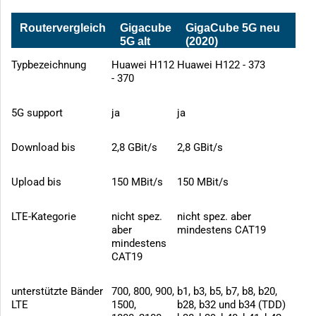
Routervergleich
Gigacube
GigaCube 5G neu
5G alt
(2020)
(2019)
Typbezeichnung
Huawei H112
Huawei H122 - 373
- 370
5G support
ja
ja
Download bis
2,8 GBit/s
2,8 GBit/s
Upload bis
150 MBit/s
150 MBit/s
LTE-Kategorie
nicht spez.
nicht spez. aber
aber
mindestens CAT19
mindestens
CAT19
unterstützte Bänder
700, 800, 900,
b1, b3, b5, b7, b8, b20,
LTE
1500,
b28, b32 und b34 (TDD)