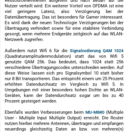
Ressourceneinheiten aufgeteilt und nach Bedarf auf die
Nutzer verteilt wird. Ein weiterer Vorteil von OFDMA ist eine
viel geringere Latenz, also Verzögerung bei der
Datenübertragung. Das ist besonders für Gamer interessant.
Es wird dank der neuen Technologie Verzögerungen bei der
Übertragung verhindert sowie für eine stabilere Verbindung
gesorgt, wenn mehrere Endgeräte zeitgleich auf das WLAN-
Netzwerk zugreifen.
Außerdem nutzt Wifi 6 für die
Signalcodierung QAM 1024
(Quadraturamplitudenmodulation) statt das von Wifi 5
genutzte QAM 256. Das bedeutet, dass 1024 statt 256
verschiedene Übertragungscodes unterschieden werden. Auf
diese Weise lassen sich pro Signalsymbol 10 statt bisher
nur 8 Bit transportieren. Das entspricht einem um 25 Prozent
erhöhten Datendurchsatz im Vergleich zu Wifi 5. In
Umgebungen mit einer besonders hohen Dichte an WLAN-
Geräten, kann der Datendurchsatz sogar um bis zu 40
Prozent gesteigert werden.
Ebenfalls wurden Verbesserungen beim
(Multiple
MU-MIMO
User - Multiple Input Multiple Output) erreicht. Die Router
nutzen hierbei mehrere Antennen, übertragen und empfangen
neuerdings gleichzeitig Daten an bzw. von mehrere(n)