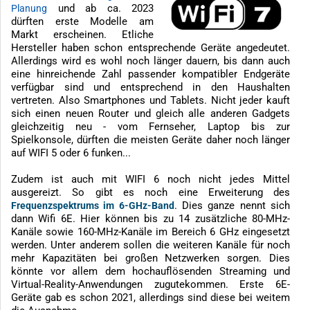
und ab ca. 2023
Planung
dürften erste Modelle am
Markt erscheinen. Etliche
Hersteller haben schon entsprechende Geräte angedeutet.
Allerdings wird es wohl noch länger dauern, bis dann auch
eine hinreichende Zahl passender kompatibler Endgeräte
verfügbar sind und entsprechend in den Haushalten
vertreten. Also Smartphones und Tablets. Nicht jeder kauft
sich einen neuen Router und gleich alle anderen Gadgets
gleichzeitig neu - vom Fernseher, Laptop bis zur
Spielkonsole, dürften die meisten Geräte daher noch länger
auf WIFI 5 oder 6 funken...
Zudem ist auch mit WIFI 6 noch nicht jedes Mittel
ausgereizt. So gibt es noch eine Erweiterung des
. Dies ganze nennt sich
Frequenzspektrums im 6-GHz-Band
dann Wifi 6E. Hier können bis zu 14 zusätzliche 80-MHz-
Kanäle sowie 160-MHz-Kanäle im Bereich 6 GHz eingesetzt
werden. Unter anderem sollen die weiteren Kanäle für noch
mehr Kapazitäten bei großen Netzwerken sorgen. Dies
könnte vor allem dem hochauflösenden Streaming und
Virtual-Reality-Anwendungen zugutekommen. Erste 6E-
Geräte gab es schon 2021, allerdings sind diese bei weitem