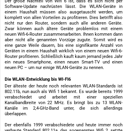
Der große Nachteil von Wifi 6 ist, dass es sich nicht per
Software-Update nachrüsten lässt. Die WLAN-Geräte in
einem Haushalt müssen also ausgetauscht werden, um
komplett von allen Vorteilen zu profitieren. Dies betrifft also
nicht nur den Router, sondern auch alle anderen Geräte.
Zwar können auch ältere Geräte problemlos mit einem
neuen Wifi-6-Router zusammenarbeiten. Ihnen kommen dann
aber nicht alle genannten Vorzüge zugute. Somit wird es
eine ganze Weile dauern, bis eine signifikante Anzahl von
Geräten in einem Haushalt wirklich von einem neuen Wifi-6-
Router profitieren. Schließlich kauft kaum jemand jedes Jahr
ein neues Smartphone, einen neuen Smart-TV und einen
neuen PC – um nur einige WLAN-Geräte zu nennen.
Die WLAN-Entwicklung bis WI-FI6
Der älteste der heute noch relevanten WLAN-Standards ist
802.11b, nun auch als Wifi 1 bekannt. Es wurde bereits 1999
verabschiedet und arbeitet mit einer speziellen
Kanalbandbreite von 22 MHz. Es bringt bis zu 13 WLAN-
Kanäle im 2,4-GHz-Band unter, die sich allerdings
überlappen.
Der ebenfalls 1999 verabschiedete und heute immer noch
verbaute Standard 802.11a, das sogenanntes Wifi 2, setzte