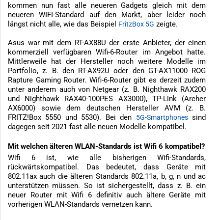
kommen nun fast alle neueren Gadgets gleich mit dem
neueren WIFI-Standard auf den Markt, aber leider noch
längst nicht alle, wie das Beispiel
zeigte.
FritzBox 5G
Asus war mit dem RT-AX88U der erste Anbieter, der einen
kommerziell verfügbaren Wifi-6-Router im Angebot hatte.
Mittlerweile hat der Hersteller noch weitere Modelle im
Portfolio, z. B. den RT-AX92U oder den GT-AX11000 ROG
Rapture Gaming Router. Wifi-6-Router gibt es derzeit zudem
unter anderem auch von Netgear (z. B. Nighthawk RAX200
und Nighthawk RAX40-100PES AX3000), TP-Link (Archer
AX6000) sowie dem deutschen Hersteller AVM (z. B.
FRITZ!Box 5550 und 5530). Bei den
sind
5G-Smartphones
dagegen seit 2021 fast alle neuen Modelle kompatibel.
Mit welchen älteren WLAN-Standards ist Wifi 6 kompatibel?
Wifi 6 ist, wie alle bisherigen Wifi-Standards,
rückwärtskompatibel. Das bedeutet, dass Geräte mit
802.11ax auch die älteren Standards 802.11a, b, g, n und ac
unterstützen müssen. So ist sichergestellt, dass z. B. ein
neuer Router mit Wifi 6 definitiv auch ältere Geräte mit
vorherigen WLAN-Standards vernetzen kann.