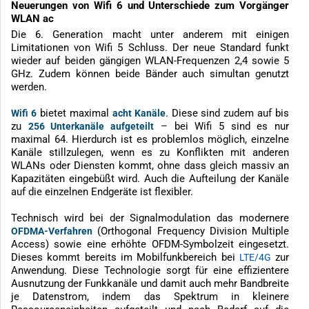
Neuerungen von Wifi 6 und Unterschiede zum Vorgänger
WLAN ac
Die 6. Generation macht unter anderem mit einigen
Limitationen von Wifi 5 Schluss. Der neue Standard funkt
wieder auf beiden gängigen WLAN-Frequenzen 2,4 sowie 5
GHz. Zudem können beide Bänder auch simultan genutzt
werden.
bietet maximal
. Diese sind zudem auf bis
Wifi 6
acht Kanäle
zu
– bei Wifi 5 sind es nur
256 Unterkanäle aufgeteilt
maximal 64. Hierdurch ist es problemlos möglich, einzelne
Kanäle stillzulegen, wenn es zu Konflikten mit anderen
WLANs oder Diensten kommt, ohne dass gleich massiv an
Kapazitäten eingebüßt wird. Auch die Aufteilung der Kanäle
auf die einzelnen Endgeräte ist flexibler.
Technisch wird bei der Signalmodulation das modernere
(Orthogonal Frequency Division Multiple
OFDMA-Verfahren
Access) sowie eine erhöhte OFDM-Symbolzeit eingesetzt.
Dieses kommt bereits im Mobilfunkbereich bei
zur
LTE/4G
Anwendung. Diese Technologie sorgt für eine effizientere
Ausnutzung der Funkkanäle und damit auch mehr Bandbreite
je Datenstrom, indem das Spektrum in kleinere