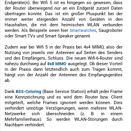
Endgeräte(n). Bei Wifi 5 ist es hingegen so gewesen, dass
der Router überwiegend nur an ein Endgerät zurzeit Daten
übertragen konnte. Das ist ein großer Pluspunkt bei der
immer weiter steigenden Anzahl von Geräten in den
Haushalten, die mit dem heimischen WLAN verbunden
werden. Als Beispiele seien hier
, Saugroboter
Smartwatches
oder Smart-TVs und Smart Speaker genannt.
Zudem war bei Wifi 5 in der Praxis bei 4x4 MIMO, also der
Nutzung von jeweils vier Antennen auf Seiten des Senders
und des Empfängers, Schluss. Die neuen Wifi-6-Router sind
nahezu durchweg auf
ausgelegt. Ob dieser Vorteil
8x8 MIMO
in der Praxis dann letztendlich auch zum Tragen kommt,
hängt von der Anzahl der Antennen des Empfangsgerätes
ab.
Dank
(Base Service Station) erhält jeder Frame
BSS-Coloring
eine Kennzeichnung und es wird dem Router bzw. Client
mitgeteilt, welche Frames ignoriert werden können. Dies
verhindert unnötige Verzögerungen, wenn mehrere WLAN-
Netzwerke sich überschneiden (z. B. in einem
Mehrfamilienhaus). So werden WLAN-Störungen durch
Nachbarn verhindert.