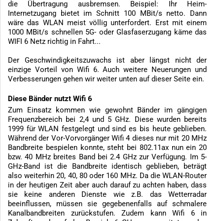
die Übertragung ausbremsen. Beispiel: Ihr Heim-
Internetzugang bietet im Schnitt 100 MBit/s netto. Dann
wäre das WLAN meist völlig unterfordert. Erst mit einem
1000 MBit/s schnellen 5G- oder Glasfaserzugang käme das
WIFI 6 Netz richtig in Fahrt...
Der Geschwindigkeitszuwachs ist aber längst nicht der
einzige Vorteil von Wifi 6. Auch weitere Neuerungen und
Verbesserungen gehen wir weiter unten auf dieser Seite ein.
Diese Bänder nutzt Wifi 6
Zum Einsatz kommen wie gewohnt Bänder im gängigen
Frequenzbereich bei 2,4 und 5 GHz. Diese wurden bereits
1999 für WLAN festgelegt und sind es bis heute geblieben.
Während der Vor-Vorvorgänger Wifi 4 dieses nur mit 20 MHz
Bandbreite bespielen konnte, steht bei 802.11ax nun ein 20
bzw. 40 MHz breites Band bei 2.4 GHz zur Verfügung. Im 5-
GHz-Band ist die Bandbreite identisch geblieben, beträgt
also weiterhin 20, 40, 80 oder 160 MHz. Da die WLAN-Router
in der heutigen Zeit aber auch darauf zu achten haben, dass
sie keine anderen Dienste wie z.B. das Wetterradar
beeinflussen, müssen sie gegebenenfalls auf schmalere
Kanalbandbreiten zurückstufen. Zudem kann Wifi 6 in