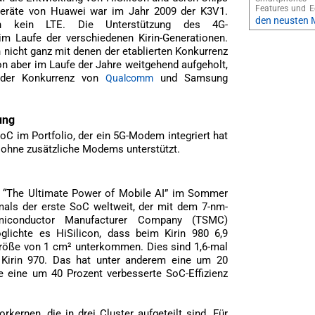
Features und E
geräte von Huawei war im Jahr 2009 der K3V1.
den neusten 
och kein LTE. Die Unterstützung des 4G-
im Laufe der verschiedenen Kirin-Generationen.
nicht ganz mit denen der etablierten Konkurrenz
on aber im Laufe der Jahre weitgehend aufgeholt,
t der Konkurrenz von
und Samsung
Qualcomm
ung
SoC im Portfolio, der ein 5G-Modem integriert hat
ohne zusätzliche Modems unterstützt.
l “The Ultimate Power of Mobile AI” im Sommer
mals der erste SoC weltweit, der mit dem 7-nm-
emiconductor Manufacturer Company (TSMC)
glichte es HiSilicon, dass beim Kirin 980 6,9
-Größe von 1 cm² unterkommen. Dies sind 1,6-mal
 Kirin 970. Das hat unter anderem eine um 20
e eine um 40 Prozent verbesserte SoC-Effizienz
kernen, die in drei Cluster aufgeteilt sind. Für