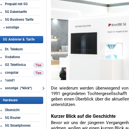
Prepaid mit 5G
»
5G Datentarife
»
5G Business Tarife
»
» sonstige
5G Anbieter & Tarife
Dt. Telekom
»
Vodafone
»
O2 Telefónica
»
congstar
»
1und1
»
Die wiederum werden überwiegend von 
sonstige (*klick*)
»
1991 gegründeten Tochtergesellschafft 
geben einen Überblick über die aktuelle
Hardware
unterstützen.
Übersicht
»
Kurzer Blick auf die Geschichte
5G Router
»
Bevor wir uns der jüngeren Vergangen
5G Smartphones
»
widmen, wollen wir einen kurzen Blick a