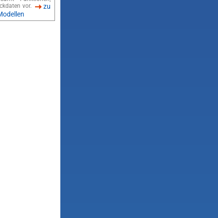
ckdaten vor.
zu
Modellen