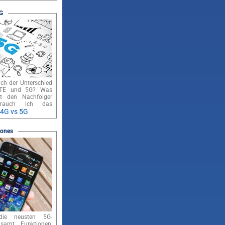
G
ich der Unterschied
LTE und 5G? Was
t den Nachfolger
rauch ich das
4G vs 5G
hones
die neusten 5G-
samt Funktionen,