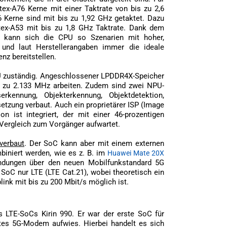
ex-A76 Kerne mit einer Taktrate von bis zu 2,6
 Kerne sind mit bis zu 1,92 GHz getaktet. Dazu
ex-A53 mit bis zu 1,8 GHz Taktrate. Dank dem
us kann sich die CPU so Szenarien mit hoher,
 und laut Herstellerangaben immer die ideale
nz bereitstellen.
PU zuständig. Angeschlossener LPDDR4X-Speicher
s zu 2.133 MHz arbeiten. Zudem sind zwei NPU-
erkennung, Objekterkennung, Objektdetektion,
etzung verbaut. Auch ein proprietärer ISP (Image
on ist integriert, der mit einer 46-prozentigen
Vergleich zum Vorgänger aufwartet.
verbaut
. Der SoC kann aber mit einem externen
iniert werden, wie es z. B. im
Huawei Mate 20X
indungen über den neuen Mobilfunkstandard 5G
SoC nur LTE (LTE Cat.21), wobei theoretisch ein
link mit bis zu 200 Mbit/s möglich ist.
s LTE-SoCs Kirin 990. Er war der erste SoC für
rtes 5G-Modem aufwies. Hierbei handelt es sich