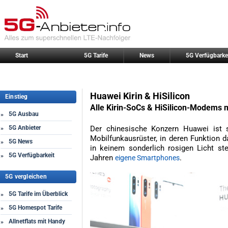
Start
5G Tarife
News
5G Verfügbarke
Huawei Kirin & HiSilicon
Einstieg
Alle Kirin-SoCs & HiSilicon-Modems m
5G Ausbau
»
5G Anbieter
Der chinesische Konzern Huawei ist se
»
Mobilfunkausrüster, in deren Funktion d
5G News
»
in keinem sonderlich rosigen Licht st
5G Verfügbarkeit
»
Jahren
.
eigene Smartphones
5G vergleichen
5G Tarife im Überblick
»
5G Homespot Tarife
»
Allnetflats mit Handy
»