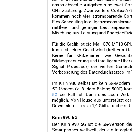
anspruchsvolle Aufgaben sind zwei Cort
GHz zuständig. Zwei weitere Cortex-A76
kommen noch vier stromsparende Cort
Flex-Scheduling-Intelligenzmechanism
mittlerer und geringer Last anpassen
Mischung aus Leistung und Energieeffizie
Für die Grafik ist die Mali-G76 MP10 G
kann mit einer Geschwindigkeit von bi
Kerne für KI-Szenarien wie Gesichts
Bildsegmentierung und intelligente Übers
Signal Processor) der vierten Generati
Verbesserung des Datendurchsatzes im 
Im Kirin 980 selbst
ist kein 5G-Modem 
5G-Modem (z. B. dem Balong 5000) komb
der Fall ist. Dann sind auch Verb
5G
möglich. Von Hause aus unterstützt der 
Downlink mit bis zu 1,4 Gbit/s und ein Up
Kirin 990 5G
Der Kirin 990 5G ist die 5G-Version de
Smartphones weltweit, der ein integrie