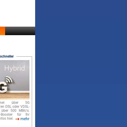
schneller
ernet über 5G
hren DSL oder VDSL-
 über 500 MBit/s.
-Booster für Ihr
nfos hier.
mehr