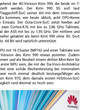
ehend der 4G-Version Kirin 990, die beide im 7-
tellt werden. Der Kirin 990 5G soll laut
Flaggschiff-SoC seiner Art mit dem innovativen
 Es kommen, wie heute üblich, acht CPU-Kerne
m Einsatz. Der Octa-Core-SoC setzt hierbei auf
 zwei Cortex-A76 mit bis zu 2,86 GHz Taktrate,
l der A55 mit bis zu 1,95 GHz. Der mittlere und
neller getaktet als beim Kirin 990 ohne 5G. Dort
. 64 Bit wird natürlich unterstützt.
PU mit 16 Cluster (MP16) und einer Taktrate von
-Version des Kirin 990 etwas potenter. Zudem
rnen und als Neuheit einem dritten Mini-Kern für
 erste NPU sein, die mit der Da-Vinci-Architektur
ietet eine solide Rechenleistung bei minimalem
wei noch einmal deutlich leistungsfähiger als
zum Kirin 970, dem damals ersten HiSilicon-SoC
higkeit rund dreimal so hoch sein.