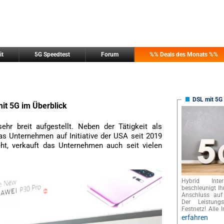
it
5G Speedtest
Forum
%% Deals des Monats %%
DSL mit 5G 
it 5G im Überblick
hr breit aufgestellt. Neben der Tätigkeit als
as Unternehmen auf Initiative der USA seit 2019
eht, verkauft das Unternehmen auch seit vielen
Hybrid Int
beschleunigt I
Anschluss auf
Der Leistungs
Festnetz! Alle I
erfahren