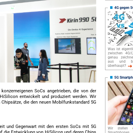
4G gegen 5
Was ist eigentl
zwischen 4G/
genau zeichne
aus und b
überhaupt?
5G Smartp
konzerneigenen SoCs angetrieben, die von der
HiSilicon entwickelt und produziert werden. Wir
n Chipsätze, die den neuen Mobilfunkstandard 5G
heit und Gegenwart mit den ersten SoCs mit 5G
Wir stellen 
uf die Entwicklung von HiSilicon und deren Chips
Smartphones 