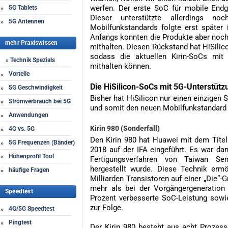
werfen. Der erste SoC für mobile End
5G Tablets
»
Dieser unterstützte allerdings n
5G Antennen
»
Mobilfunkstandards folgte erst später 
Anfangs konnten die Produkte aber noch 
mehr Praxiswissen
mithalten. Diesen Rückstand hat HiSilic
sodass die aktuellen Kirin-SoCs mi
» Technik Spezials
mithalten können.
Vorteile
»
Die HiSilicon-SoCs mit 5G-Unterstütz
5G Geschwindigkeit
»
Bisher hat HiSilicon nur einen einzigen 
Stromverbrauch bei 5G
»
und somit den neuen Mobilfunkstandard 
Anwendungen
»
Kirin 980 (Sonderfall)
4G vs. 5G
»
Den Kirin 980 hat Huawei mit dem Tite
5G Frequenzen (Bänder)
»
2018 auf der IFA eingeführt. Es war da
Höhenprofil Tool
»
Fertigungsverfahren von Taiwan S
hergestellt wurde. Diese Technik ermö
häufige Fragen
»
Milliarden Transistoren auf einer „Die“
mehr als bei der Vorgängergeneration
Speedtest
Prozent verbesserte SoC-Leistung sowi
zur Folge.
4G/5G Speedtest
»
Pingtest
»
Der Kirin 980 besteht aus acht Prozessor