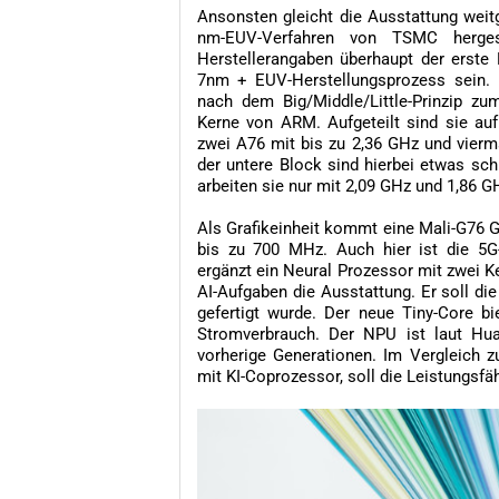
Ansonsten gleicht die Ausstattung weitg
nm-EUV-Verfahren von TSMC herges
Herstellerangaben überhaupt der erste 
7nm + EUV-Herstellungsprozess sein.
nach dem Big/Middle/Little-Prinzip zu
Kerne von ARM. Aufgeteilt sind sie auf
zwei A76 mit bis zu 2,36 GHz und vierma
der untere Block sind hierbei etwas sch
arbeiten sie nur mit 2,09 GHz und 1,86 GHz
Als Grafikeinheit kommt eine Mali-G76 G
bis zu 700 MHz. Auch hier ist die 5G
ergänzt ein Neural Prozessor mit zwei Ke
AI-Aufgaben die Ausstattung. Er soll die
gefertigt wurde. Der neue Tiny-Core b
Stromverbrauch. Der NPU ist laut Hua
vorherige Generationen. Im Vergleich 
mit KI-Coprozessor, soll die Leistungsfä