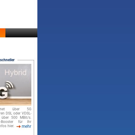
schneller
ernet über 5G
hren DSL oder VDSL-
 über 500 MBit/s.
-Booster für Ihr
nfos hier.
mehr