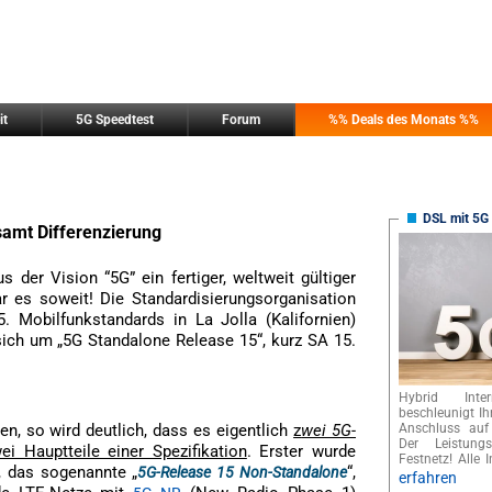
it
5G Speedtest
Forum
%% Deals des Monats %%
DSL mit 5G 
amt Differenzierung
s der Vision “5G” ein fertiger, weltweit gültiger
r es soweit! Die Standardisierungsorganisation
5. Mobilfunkstandards in La Jolla (Kalifornien)
sich um „5G Standalone Release 15“, kurz SA 15.
Hybrid Int
beschleunigt I
sen, so wird deutlich, dass es eigentlich
z
wei 5G-
Anschluss auf
Der Leistungs
ei Hauptteile einer Spezifikation
. Erster wurde
Festnetz! Alle I
, das sogenannte „
“,
5G-Release 15 Non-Standalone
erfahren