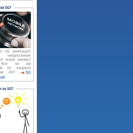
 ist 5G?
st 5G überhaupt?
 versprochenen
ch erzielt werden?
lott ist die
nik im Vergleich
nger 4G?
5G
eit
n zu 5G?