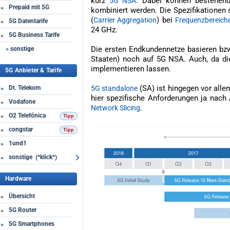
kurz
. Dabei können bestehen
5G NSA
Prepaid mit 5G
»
kombiniert werden. Die Spezifikationen
(
) bei
Carrier Aggregation
Frequenzbereich
5G Datentarife
»
24 GHz.
5G Business Tarife
»
Die ersten Endkundennetze basieren bzw.
» sonstige
Staaten) noch auf 5G NSA. Auch, da di
implementieren lassen.
5G Anbieter & Tarife
(SA) ist hingegen vor allem
Dt. Telekom
5G standalone
»
hier spezifische Anforderungen ja nac
Vodafone
»
.
Network Slicing
O2 Telefónica
»
congstar
»
1und1
»
sonstige (*klick*)
»
Hardware
Übersicht
»
5G Router
»
5G Smartphones
»