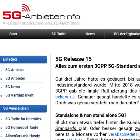
Start
5G Tarife
News
5G Verfügbarke
5G Release 15
Einstieg
Alles zum ersten 3GPP 5G-Standard s
5G Ausbau
»
5G Anbieter
Gut drei Jahre hatte es gedauert, bis au
»
Industriestandard wurde. Mitte 2018 wa
5G News
»
3GPP gab die finale Ratifizierung des 
5G Verfügbarkeit
»
. Genauer gesagt handelte es 
bekannt
Doch was genau versteht man darunter?
5G vergleichen
Standalone & non stand alone 5G?
5G Tarife im Überblick
»
Blickt man etwas tiefer hinter die Kulis
5G Homespot Tarife
»
Standards
gibt. Oder besser gesagt
zw
bereits 6 Monate vorher
verabschiedet
Allnetflats mit Handy
»