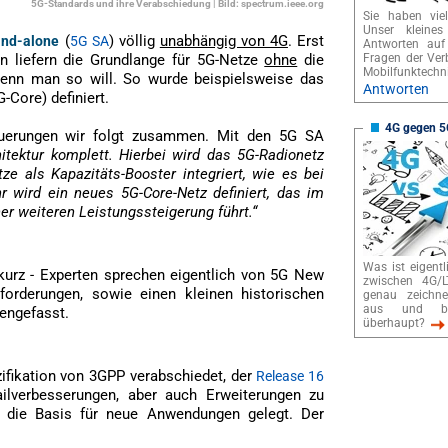
5G-Standards und ihre Verabschiedung | Bild: spectrum.ieee.org
Sie haben vie
Unser kleines
(
) völlig
unabhängig von 4G
. Erst
and-alone
5G SA
Antworten auf
en liefern die Grundlange für 5G-Netze
ohne
die
Fragen der Ver
Mobilfunktechni
wenn man so will. So wurde beispielsweise das
Antworten
-Core) definiert.
4G gegen 5
uerungen wir folgt zusammen. Mit den 5G SA
itektur komplett. Hierbei wird das 5G-Radionetz
ze als Kapazitäts-Booster integriert, wie es bei
r wird ein neues 5G-Core-Netz definiert, das im
 weiteren Leistungssteigerung führt.“
Was ist eigentl
 kurz - Experten sprechen eigentlich von 5G New
zwischen 4G/
forderungen, sowie einen kleinen historischen
genau zeichne
aus und b
engefasst.
überhaupt?
ifikation von 3GPP verabschiedet, der
Release 16
ailverbesserungen, aber auch Erweiterungen zu
 die Basis für neue Anwendungen gelegt. Der