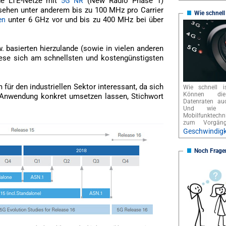
de LTE-Netze mit
(New Radio Phase 1)
5G NR
 sehen unter anderem bis zu 100 MHz pro Carrier
Wie schnell
unter 6 GHz vor und bis zu 400 MHz bei über
en
 basierten hierzulande (sowie in vielen anderen
ese sich am schnellsten und kostengünstigsten
 für den industriellen Sektor interessant, da sich
Wie schnell i
Können die
h Anwendung konkret umsetzen lassen, Stichwort
Datenraten au
Und wie f
Mobilfunktech
zum Vorgä
Geschwindigk
Noch Frage