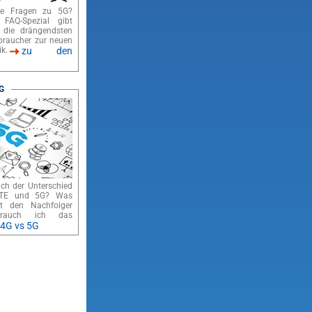
le Fragen zu 5G?
 FAQ-Spezial gibt
 die drängendsten
braucher zur neuen
k.
zu den
G
ich der Unterschied
LTE und 5G? Was
t den Nachfolger
rauch ich das
4G vs 5G