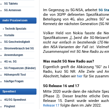
5G Tablets
»
Im Gegenzug zu 5G-NSA, arbeitet
5G St
5G Antennen
»
die von 3GPP definierten Spezifikation
Beteiligung von 4G, also „echtes 5G“ 
mehr Praxiswissen
Kernnetz der nächsten Generation (5G NG
» Technik Spezials
Volker Held von Nokia fasste die Ne
Vorteile
»
Spezifikationen „[…]
wird die 5G-Netzarch
5G Geschwindigkeit
nicht nur einfach in bestehende LTE-Net
»
den NSA-Varianten der Fall ist. Vielmeh
Stromverbrauch bei 5G
»
Zusammenspiel mit 5G New Radio zu einer
Anwendungen
»
Was macht 5G New Radio aus?
4G vs. 5G
»
Eigentlich greift die Abkürzung "5G" zu
5G Frequenzen (Bänder)
»
Radio, kurz 5G NR. Alle Ziele und An
Höhenprofil Tool
»
Abschnitt, haben wir
für Sie zusamm
hier
häufige Fragen
»
5G Release 16 und 17
Mitte 2020 wurde dann die nächste Spez
Speedtest
(Phase 2). Dieser brachte etliche Det
4G/5G Speedtest
»
Release 15. Damit wurde wieder auch
folgte dann im Jahr 2022.
Release 17
Pingtest
»