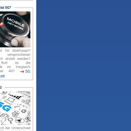
 ist 5G?
st 5G überhaupt?
 versprochenen
ch erzielt werden?
lott ist die
nik im Vergleich
nger 4G?
5G
eit
G
ich der Unterschied