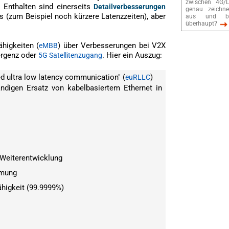
zwischen 4G/
. Enthalten sind einerseits
Detailverbesserungen
genau zeichne
s (zum Beispiel noch kürzere Latenzzeiten), aber
aus und b
überhaupt?
higkeiten (
) über Verbesserungen bei V2X
eMBB
vergenz oder
. Hier ein Auszug:
5G Satellitenzugang
d ultra low latency communication" (
)
euRLLC
tändigen Ersatz von kabelbasiertem Ethernet in
 Weiterentwicklung
mmung
ähigkeit (99.9999%)