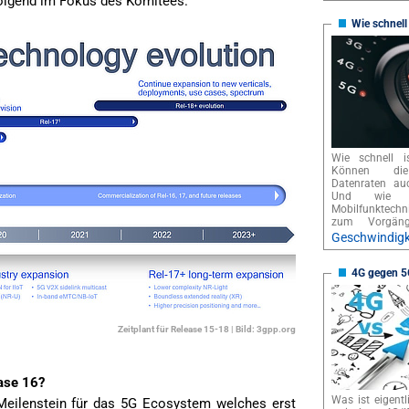
olgend im Fokus des Komitees.
Wie schnell
Wie schnell i
Können die
Datenraten au
Und wie f
Mobilfunktech
zum Vorgä
Geschwindigk
4G gegen 5
Zeitplant für Release 15-18 | Bild: 3gpp.org
ase 16?
Was ist eigentl
r Meilenstein für das 5G Ecosystem welches erst