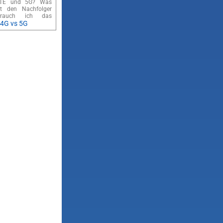
LTE und 5G? Was
t den Nachfolger
rauch ich das
4G vs 5G