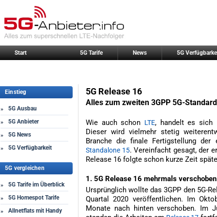
Start
5G Tarife
News
5G Verfügbarke
5G Release 16
Einstieg
Alles zum zweiten 3GPP 5G-Standard
5G Ausbau
»
5G Anbieter
Wie auch schon
, handelt es sich
»
LTE
Dieser wird vielmehr stetig weiterent
5G News
»
Branche die finale Fertigstellung der
5G Verfügbarkeit
»
. Vereinfacht gesagt, der e
Standalone 15
Release 16 folgte schon kurze Zeit späte
5G vergleichen
1. 5G Release 16 mehrmals verschoben
5G Tarife im Überblick
»
Ursprünglich wollte das 3GPP den 5G-Rel
5G Homespot Tarife
»
Quartal 2020 veröffentlichen. Im Okt
Monate nach hinten verschoben. Im J
Allnetflats mit Handy
»