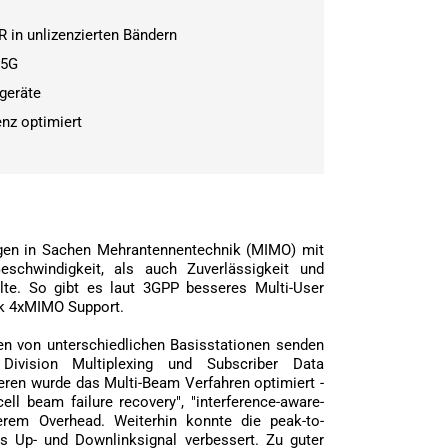
R in unlizenzierten Bändern
 5G
geräte
nz optimiert
ngen in Sachen Mehrantennentechnik (MIMO) mit
schwindigkeit, als auch Zuverlässigkeit und
llte. So gibt es laut 3GPP besseres Multi-User
k 4xMIMO Support.
n von unterschiedlichen Basisstationen senden
ivision Multiplexing und Subscriber Data
eren wurde das Multi-Beam Verfahren optimiert -
ll beam failure recovery", "interference-aware-
erem Overhead. Weiterhin konnte die peak-to-
as Up- und Downlinksignal verbessert. Zu guter