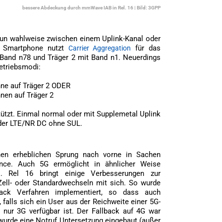
bessere Abdeckung durch mmWave IAB in Rel. 16 | Bild: 3GPP
nun wahlweise zwischen einem Uplink-Kanal oder
s Smartphone nutzt
für das
Carrier Aggregation
 Band n78 und Träger 2 mit Band n1. Neuerdings
etriebsmodi:
nne auf Träger 2 ODER
nnen auf Träger 2
tützt. Einmal normal oder mit Supplemetal Uplink
Oder LTE/NR DC ohne SUL.
nen erheblichen Sprung nach vorne in Sachen
ance. Auch 5G ermöglicht in ähnlicher Weise
. Rel 16 bringt einige Verbesserungen zur
R
Zell- oder Standardwechseln mit sich. So wurde
back Verfahren implementiert, so dass auch
falls sich ein User aus der Reichweite einer 5G-
nur 3G verfügbar ist. Der Fallback auf 4G war
 wurde eine Notruf Untersetzung eingebaut (außer