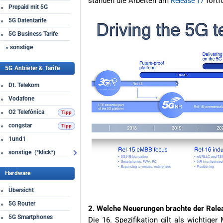
standen die Arbeiten am
fortf
Release 17
Prepaid mit 5G
»
5G Datentarife
»
5G Business Tarife
»
» sonstige
5G Anbieter & Tarife
Dt. Telekom
»
Vodafone
»
O2 Telefónica
»
congstar
»
1und1
»
sonstige (*klick*)
»
Hardware
Übersicht
»
5G Router
»
2. Welche Neuerungen brachte der Rele
5G Smartphones
»
Die 16. Spezifikation gilt als wichtige