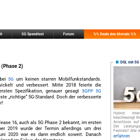
it
5G Speedtest
Forum
%% Deals des Monats %%
DSL mit 5G 
 (Phase 2)
 bei
um keinen starren Mobilfunkstandards.
5G
wickelt und verbessert. Mitte 2018 feierte die
 ersten Spezifikation, genauer gesagt
3GPP 5G
rste „richtige“ 5G-Standard. Doch der verbesserte
r!
Hybrid Int
beschleunigt I
ease 16, auch als 5G Phase 2 bekannt, im ersten
Anschluss auf
Der Leistungs
ober 2019 wurde der Termin allerdings um drei
Festnetz! Alle I
uni 2020 war es dann endlich soweit. Danach
erfahren