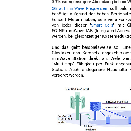
3.7 kostengünstigere Abdeckung bei mm
soll bald 
5G auf mmWave Frequenzen
benötigt aufgrund der hohen Betriebsf
hundert Metern haben, sehr viele Funkz
von jeder dieser "
" mit G
Smart Cells
5G NR mmWave IAB (Integrated Access 
werden, bei gleichzeitiger Kostenredukti
Und das geht beispielsweise so: Ein
Glasfaser ans Kernnetz angeschlosse
mmWave Station direkt an. Viele wei
"Multi-Hop" Fähigkeit per Funk angebu
Station. Auch entlegenere Haushalte
versorgt werden.