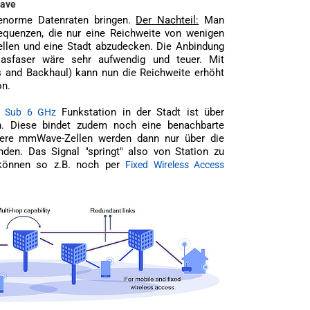
Wave
enorme Datenraten bringen.
Der Nachteil:
Man
requenzen, die nur eine Reichweite von wenigen
ellen und eine Stadt abzudecken. Die Anbindung
lasfaser wäre sehr aufwendig und teuer. Mit
and Backhaul) kann nun die Reichweite erhöht
on.
e
Funkstation in der Stadt ist über
Sub 6 GHz
n. Diese bindet zudem noch eine benachbarte
tere mmWave-Zellen werden dann nur über die
nden. Das Signal "springt" also von Station zu
 können so z.B. noch per
Fixed Wireless Access