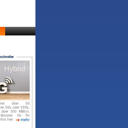
schneller
ernet über 5G
hren DSL oder VDSL-
 über 500 MBit/s.
-Booster für Ihr
nfos hier.
mehr