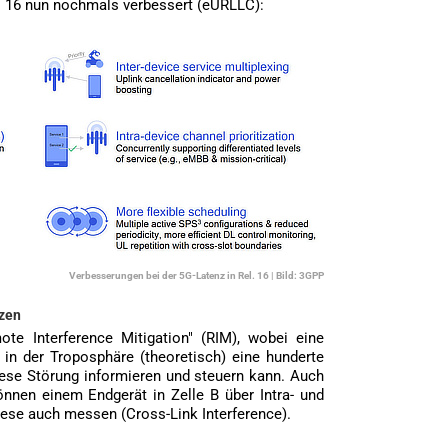
el 16 nun nochmals verbessert (eURLLC):
Verbesserungen bei der 5G-Latenz in Rel. 16 | Bild: 3GPP
nzen
te Interference Mitigation" (RIM), wobei eine
 in der Troposphäre (theoretisch) eine hunderte
iese Störung informieren und steuern kann. Auch
önnen einem Endgerät in Zelle B über Intra- und
diese auch messen (Cross-Link Interference).