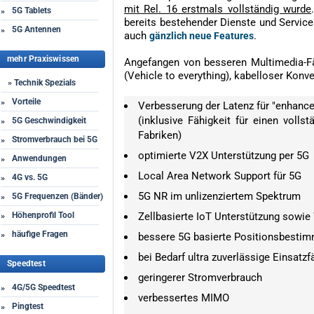
mit Rel. 16 erstmals vollständig wurde
5G Tablets
»
bereits bestehender Dienste und Service
5G Antennen
»
auch
.
gänzlich neue Features
mehr Praxiswissen
Angefangen von besseren Multimedia-Fä
(Vehicle to everything), kabelloser Kon
» Technik Spezials
Vorteile
»
Verbesserung der Latenz für "enhance
(inklusive Fähigkeit für einen volls
5G Geschwindigkeit
»
Fabriken)
Stromverbrauch bei 5G
»
optimierte V2X Unterstützung per 5G
Anwendungen
»
Local Area Network Support für 5G
4G vs. 5G
»
5G NR im unlizenziertem Spektrum
5G Frequenzen (Bänder)
»
Höhenprofil Tool
Zellbasierte IoT Unterstützung sowie
»
häufige Fragen
»
bessere 5G basierte Positionsbesti
bei Bedarf ultra zuverlässige Einsatzf
Speedtest
geringerer Stromverbrauch
4G/5G Speedtest
»
verbessertes MIMO
Pingtest
»