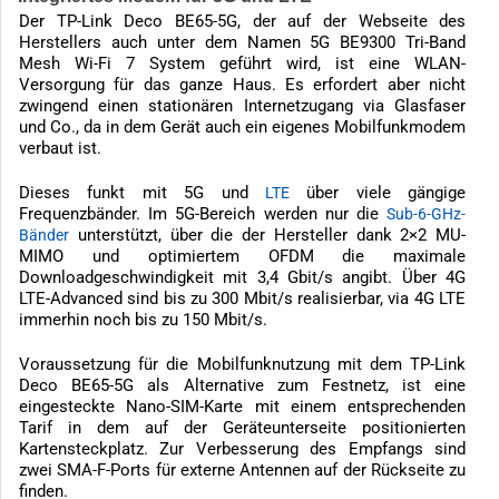
Der TP-Link Deco BE65-5G, der auf der Webseite des
Herstellers auch unter dem Namen 5G BE9300 Tri-Band
Mesh Wi-Fi 7 System geführt wird, ist eine WLAN-
Versorgung für das ganze Haus. Es erfordert aber nicht
zwingend einen stationären Internetzugang via Glasfaser
und Co., da in dem Gerät auch ein eigenes Mobilfunkmodem
verbaut ist.
Dieses funkt mit 5G und
über viele gängige
LTE
Frequenzbänder. Im 5G-Bereich werden nur die
Sub-6-GHz-
unterstützt, über die der Hersteller dank 2×2 MU-
Bänder
MIMO und optimiertem OFDM die maximale
Downloadgeschwindigkeit mit 3,4 Gbit/s angibt. Über 4G
LTE-Advanced sind bis zu 300 Mbit/s realisierbar, via 4G LTE
immerhin noch bis zu 150 Mbit/s.
Voraussetzung für die Mobilfunknutzung mit dem TP-Link
Deco BE65-5G als Alternative zum Festnetz, ist eine
eingesteckte Nano-SIM-Karte mit einem entsprechenden
Tarif in dem auf der Geräteunterseite positionierten
Kartensteckplatz. Zur Verbesserung des Empfangs sind
zwei SMA-F-Ports für externe Antennen auf der Rückseite zu
finden.