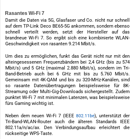
Rasantes Wi-Fi 7
Damit die Daten via 5G, Glasfaser und Co. nicht nur schnell
auf dem TP-Link Deco BE65-5G ankommen, sondern ebenso
schnell verteilt werden, setzt der Hersteller auf das
brandneue Wi-Fi 7. So ergibt sich eine kombinierte WLAN-
Geschwindigkeit von rasanten 9.214 Mbit/s.
Um dies zu ermöglichen, funkt das Gerät nicht nur mit den
alteingesessenen Frequenzbändern bei 2,4 GHz (bis zu 574
Mbit/s) und 5 GHz (maximal 2.880 Mbit/s), sondern im Tri-
Band-Betrieb auch bei 6 GHz mit bis zu 5.760 Mbit/s.
Gemeinsam mit 4K-QAM und bis zu 320-MHz-Kanälen, sind
so rasante Datenübertragungen beispielsweise für 8K-
Streamung oder Multi-Gig-Downloads sichergestellt. Zudem
punktet Wi-Fi 7 mit minimalen Latenzen, was beispielsweise
fürs Gaming wichtig ist.
Neben dem neuen Wi-Fi 7 (IEEE
), unterstützt der
802.11be
Tri-Band-WLAN-Router auch die älteren Standards IEEE
802.11a/n/ac/ax. Den Verbindungsaufbau erleichtert die
rückseitige WPS-Taste.