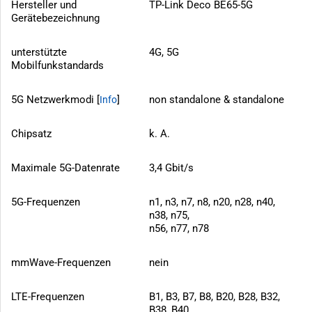
Hersteller und
TP-Link Deco BE65-5G
Gerätebezeichnung
unterstützte
4G, 5G
Mobilfunkstandards
5G Netzwerkmodi [
]
non standalone & standalone
Info
Chipsatz
k. A.
Maximale 5G-Datenrate
3,4 Gbit/s
5G-Frequenzen
n1, n3, n7, n8, n20, n28, n40,
n38, n75,
n56, n77, n78
mmWave-Frequenzen
nein
LTE-Frequenzen
B1, B3, B7, B8, B20, B28, B32,
B38, B40,