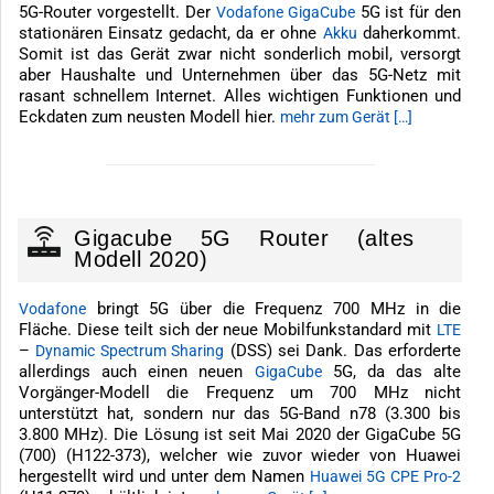
5G-Router vorgestellt. Der
5G ist für den
Vodafone GigaCube
stationären Einsatz gedacht, da er ohne
daherkommt.
Akku
Somit ist das Gerät zwar nicht sonderlich mobil, versorgt
aber Haushalte und Unternehmen über das 5G-Netz mit
rasant schnellem Internet. Alles wichtigen Funktionen und
Eckdaten zum neusten Modell hier.
mehr zum Gerät […]
-------------------------------------------------------------
Gigacube 5G Router (altes
Modell 2020)
bringt 5G über die Frequenz 700 MHz in die
Vodafone
Fläche. Diese teilt sich der neue Mobilfunkstandard mit
LTE
–
(DSS) sei Dank. Das erforderte
Dynamic Spectrum Sharing
allerdings auch einen neuen
5G, da das alte
GigaCube
Vorgänger-Modell die Frequenz um 700 MHz nicht
unterstützt hat, sondern nur das 5G-Band n78 (3.300 bis
3.800 MHz). Die Lösung ist seit Mai 2020 der GigaCube 5G
(700) (H122-373), welcher wie zuvor wieder von Huawei
hergestellt wird und unter dem Namen
Huawei 5G CPE Pro-2