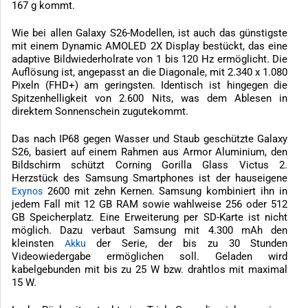
167 g kommt.
Wie bei allen Galaxy S26-Modellen, ist auch das günstigste
mit einem Dynamic AMOLED 2X Display bestückt, das eine
adaptive Bildwiederholrate von 1 bis 120 Hz ermöglicht. Die
Auflösung ist, angepasst an die Diagonale, mit 2.340 x 1.080
Pixeln (FHD+) am geringsten. Identisch ist hingegen die
Spitzenhelligkeit von 2.600 Nits, was dem Ablesen in
direktem Sonnenschein zugutekommt.
Das nach IP68 gegen Wasser und Staub geschützte Galaxy
S26, basiert auf einem Rahmen aus Armor Aluminium, den
Bildschirm schützt Corning Gorilla Glass Victus 2.
Herzstück des Samsung Smartphones ist der hauseigene
2600 mit zehn Kernen. Samsung kombiniert ihn in
Exynos
jedem Fall mit 12 GB RAM sowie wahlweise 256 oder 512
GB Speicherplatz. Eine Erweiterung per SD-Karte ist nicht
möglich. Dazu verbaut Samsung mit 4.300 mAh den
kleinsten
der Serie, der bis zu 30 Stunden
Akku
Videowiedergabe ermöglichen soll. Geladen wird
kabelgebunden mit bis zu 25 W bzw. drahtlos mit maximal
15 W.