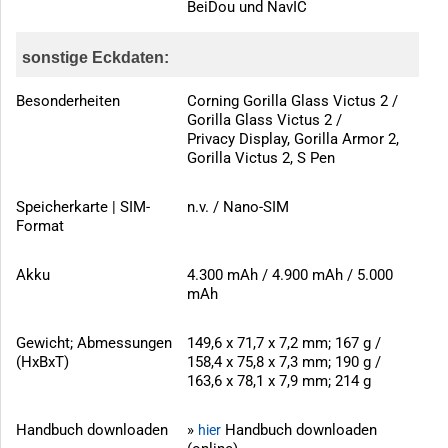
BeiDou und NavIC
sonstige Eckdaten:
Besonderheiten
Corning Gorilla Glass Victus 2 /
Gorilla Glass Victus 2 /
Privacy Display, Gorilla Armor 2,
Gorilla Victus 2, S Pen
Speicherkarte | SIM-
n.v. / Nano-SIM
Format
Akku
4.300 mAh / 4.900 mAh / 5.000
mAh
Gewicht; Abmessungen
149,6 x 71,7 x 7,2 mm; 167 g /
(HxBxT)
158,4 x 75,8 x 7,3 mm; 190 g /
163,6 x 78,1 x 7,9 mm; 214 g
Handbuch downloaden
»
Handbuch downloaden
hier