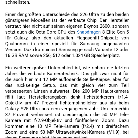
schnellsten.
Einer der größten Unterschiede des S26 Ultra zu den beiden
günstigeren Modellen ist der verbaute Chip. Der Hersteller
vertraut hier nicht auf seinen eigenen Exynos 2600, sondern
setzt auch die Octa-Core-CPU des
8 Elite Gen 5
Snapdragon
für Galaxy, also den aktuellen Flaggschiff-Chipsatz von
Qualcomm in einer speziell für Samsung angepassten
Version. Dazu kombiniert Samsung je nach Variante 12 oder
16 GB RAM sowie 256, 512 oder 1.024 GB Speicherplatz.
Ein weiterer großer Unterschied ist, wie schon die letzten
Jahre, die verbaute Kameratechnik. Das gilt zwar nicht für
die auch hier mit 12 MP auflösende Selfie-Knipse, aber für
das rückseitige Setup, das mit gleich vier zum Teil
verbesserten Linsen aufwartet. Die 200 MP Hauptkamera
fällt laut Herstellerangaben dank lichtstärkerem f/1.4-
Objektiv um 47 Prozent lichtempfindlicher aus als beim
Galaxy S25 Ultra aus dem vergangenen Jahr. Um immerhin
37 Prozent verbessert ist diesbezüglich die 50 MP Tele-
Kamera mit f/2.9-Objektiv und fünffachem Zoom. Dazu
kommen eine 10 MP Tele-Kamera (f/2.4) mit dreifachem
Zoom und eine 50 MP Ultraweitwinkel-Kamera (f/1.9), bei
denen Samsung nicht Hand angelegt hat.