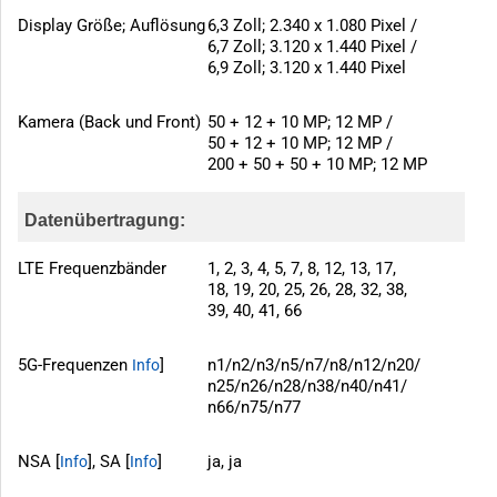
Display Größe; Auflösung
6,3 Zoll; 2.340 x 1.080 Pixel /
6,7 Zoll; 3.120 x 1.440 Pixel /
6,9 Zoll; 3.120 x 1.440 Pixel
Kamera (Back und Front)
50 + 12 + 10 MP; 12 MP /
50 + 12 + 10 MP; 12 MP /
200 + 50 + 50 + 10 MP; 12 MP
Datenübertragung:
LTE Frequenzbänder
1, 2, 3, 4, 5, 7, 8, 12, 13, 17,
18, 19, 20, 25, 26, 28, 32, 38,
39, 40, 41, 66
5G-Frequenzen
]
n1/n2/n3/n5/n7/n8/n12/n20/
Info
n25/n26/n28/n38/n40/n41/
n66/n75/n77
NSA [
], SA [
]
ja, ja
Info
Info