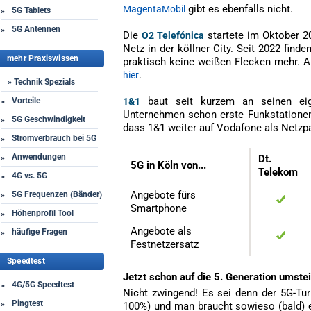
gibt es ebenfalls nicht.
MagentaMobil
5G Tablets
»
5G Antennen
»
Die
startete im Oktober 2
O2 Telefónica
Netz in der köllner City. Seit 2022 find
mehr Praxiswissen
praktisch keine weißen Flecken mehr. Al
.
hier
» Technik Spezials
baut seit kurzem an seinen eig
1&1
Vorteile
»
Unternehmen schon erste Funkstationen
5G Geschwindigkeit
»
dass 1&1 weiter auf Vodafone als Netzpa
Stromverbrauch bei 5G
»
Anwendungen
»
Dt.
5G in Köln von...
Telekom
4G vs. 5G
»
Angebote fürs
5G Frequenzen (Bänder)
»
Smartphone
Höhenprofil Tool
»
Angebote als
häufige Fragen
»
Festnetzersatz
Speedtest
Jetzt schon auf die 5. Generation umste
4G/5G Speedtest
»
Nicht zwingend! Es sei denn der 5G-Turb
Pingtest
»
100%) und man braucht sowieso (bald) 