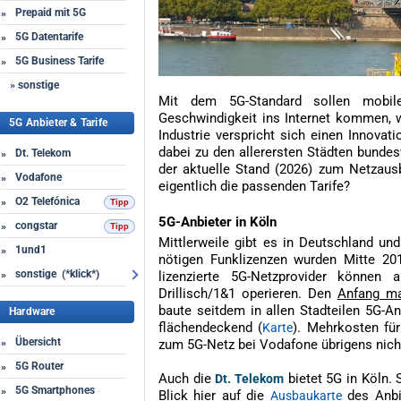
Prepaid mit 5G
»
5G Datentarife
»
5G Business Tarife
»
» sonstige
Mit dem 5G-Standard sollen mobile 
Geschwindigkeit ins Internet kommen, w
5G Anbieter & Tarife
Industrie verspricht sich einen Innova
dabei zu den allerersten Städten bundes
Dt. Telekom
»
der aktuelle Stand (2026) zum Netzau
Vodafone
»
eigentlich die passenden Tarife?
O2 Telefónica
»
5G-Anbieter in Köln
congstar
»
Mittlerweile gibt es in Deutschland un
1und1
»
nötigen Funklizenzen wurden Mitte 20
sonstige (*klick*)
»
lizenzierte 5G-Netzprovider können
Drillisch/1&1 operieren. Den
Anfang m
baute seitdem in allen Stadteilen 5G-An
Hardware
flächendeckend (
). Mehrkosten fü
Karte
Übersicht
»
zum 5G-Netz bei Vodafone übrigens nicht
5G Router
»
Auch die
bietet 5G in Köln.
Dt. Telekom
5G Smartphones
»
Blick hier auf die
des Anbie
Ausbaukarte