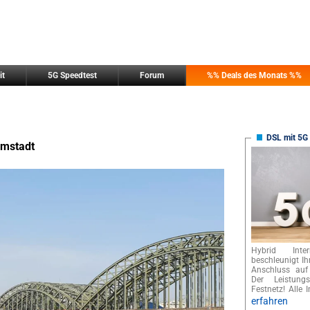
it
5G Speedtest
Forum
%% Deals des Monats %%
DSL mit 5G 
omstadt
Hybrid Int
beschleunigt I
Anschluss auf
Der Leistungs
Festnetz! Alle I
erfahren