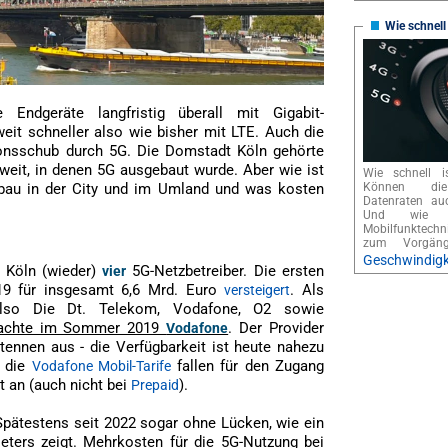
Wie schnell
Endgeräte langfristig überall mit Gigabit-
eit schneller also wie bisher mit LTE. Auch die
tionsschub durch 5G. Die Domstadt Köln gehörte
weit, in denen 5G ausgebaut wurde. Aber wie ist
Wie schnell i
sbau in der City und im Umland und was kosten
Können die
Datenraten au
Und wie f
Mobilfunktech
zum Vorgä
Geschwindigk
d Köln (wieder)
5G-Netzbetreiber. Die ersten
vier
19 für insgesamt 6,6 Mrd. Euro
. Als
versteigert
 also Die Dt. Telekom, Vodafone, O2 sowie
achte im Sommer 2019
. Der Provider
Vodafone
tennen aus - die Verfügbarkeit ist heute nahezu
r die
fallen für den Zugang
Vodafone Mobil-Tarife
 an (auch nicht bei
).
Prepaid
 Spätestens seit 2022 sogar ohne Lücken, wie ein
ters zeigt. Mehrkosten für die 5G-Nutzung bei