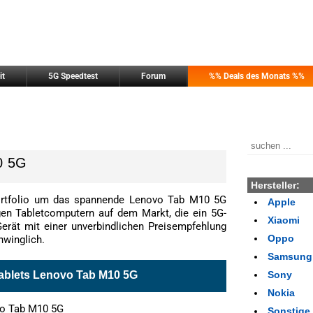
it
5G Speedtest
Forum
%% Deals des Monats %%
0 5G
Hersteller:
Portfolio um das spannende Lenovo Tab M10 5G
Apple
igen Tabletcomputern auf dem Markt, die ein 5G-
Xiaomi
erät mit einer unverbindlichen Preisempfehlung
Oppo
hwinglich.
Samsung
ablets Lenovo Tab M10 5G
Sony
Nokia
o Tab M10 5G
Sonstige