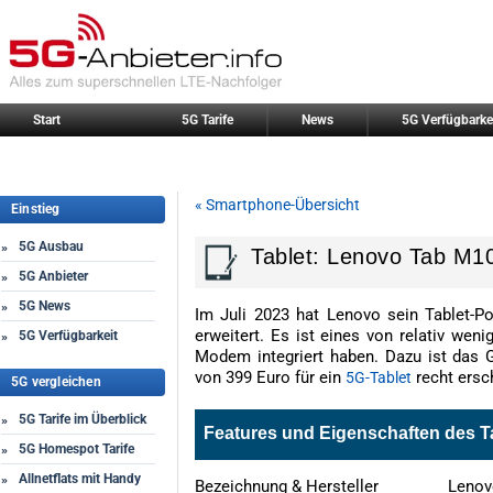
Start
5G Tarife
News
5G Verfügbarke
« Smartphone-Übersicht
Einstieg
5G Ausbau
»
Tablet: Lenovo Tab M1
5G Anbieter
»
5G News
»
Im Juli 2023 hat Lenovo sein Tablet-
erweitert. Es ist eines von relativ wen
5G Verfügbarkeit
»
Modem integriert haben. Dazu ist das G
von 399 Euro für ein
recht ersc
5G-Tablet
5G vergleichen
5G Tarife im Überblick
»
Features und Eigenschaften des T
5G Homespot Tarife
»
Allnetflats mit Handy
»
Bezeichnung & Hersteller
Lenov