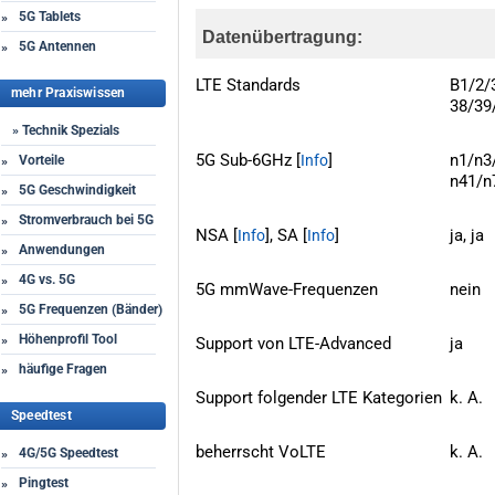
5G Tablets
»
Datenübertragung:
5G Antennen
»
LTE Standards
B1/2/
mehr Praxiswissen
38/39
» Technik Spezials
5G Sub-6GHz [
]
n1/n3
Info
Vorteile
»
n41/n
5G Geschwindigkeit
»
Stromverbrauch bei 5G
»
NSA [
], SA [
]
ja, ja
Info
Info
Anwendungen
»
4G vs. 5G
»
5G mmWave-Frequenzen
nein
5G Frequenzen (Bänder)
»
Höhenprofil Tool
»
Support von LTE-Advanced
ja
häufige Fragen
»
Support folgender LTE Kategorien
k. A.
Speedtest
beherrscht VoLTE
k. A.
4G/5G Speedtest
»
Pingtest
»