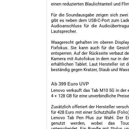
einen reduzierten Blaulichtanteil und Fli
Für die Soundausgabe zeigen sich zwei
gibt es neben dem USB-C-Port zum Lade
Audioanschluss für die Audioübertragu
Lautsprecher.
Waagerecht gehalten im oberen Display
Fixfokus. Sie kann auch für die Gesi
entsperren. Auf der Rückseite verbaut de
Kamera mit Autofokus in dem nur in de
erhältlichen Tablet. Laut Hersteller i
beständig gegen Kratzer, Staub und Wass
Ab 399 Euro UVP
Lenovo verkauft das Tab M10 5G in der e
4 + 128 GB für eine unverbindliche Prei
Zusätzlich offeriert der Hersteller vers
für 428 Euro mit einer Schutzhülle (Folio
Lenovo Tab Pen Plus zur Wahl. Der Ei
genutzt werden, wobei das Touchd
unterscheidet. Ein Bundle mit Stylus un