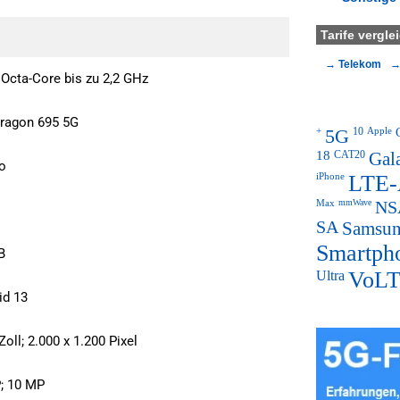
Tarife vergle
Telekom
 Octa-Core bis zu 2,2 GHz
ragon 695 5G
+
5G
10
Apple
18
CAT20
Gal
o
iPhone
LTE-
Max
mmWave
NS
SA
Samsu
Smartph
B
Ultra
VoL
id 13
Zoll; 2.000 x 1.200 Pixel
; 10 MP