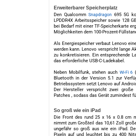
Erweiterbarer Speicherplatz
Den Qualcomm
695 5G ko
Snapdragon
LPDDR4X Arbeitsspeicher sowie 128 GB 
bei Bedarf mit einer TF-Speicherkarte e
Möglichkeiten dem 100-Prozent-Füllstan
Als Energiespeicher verbaut Lenovo ei
werden kann. Lenovo verspricht lange Ak
zu konkretisieren. Ein entsprechende L
das erforderliche USB-C-Ladekabel.
Neben Mobilfunk, stehen auch
(
Wi-Fi 6
Bluetooth in der Version 5.1 zur Verfü
Betriebssystem setzt Lenovo auf Androi
Der Hersteller verspricht zwei große
Patches , sodass das Gerät zumindest für
So groß wie ein iPad
Die Front des rund 25 x 16 x 0.8 cm
nimmt zum Großteil das 10,61 Zoll große
ungefähr so groß aus wie ein iPad. De
Pixeln auf und leuchtet bis zu 400 Nits