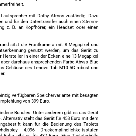
mmerfreiheit.
 Lautsprecher mit Dolby Atmos zuständig. Dazu
n und für den Datentransfer auch einen 3,5-mm-
ng z. B. an Kopfhörer, ein Headset oder einen
rand sitzt die Frontkamera mit 8 Megapixel und
chtserkennung genutzt werden, um das Gerät zu
r Hersteller in einer der Ecken eine 13 Megapixel
r aber durchaus ansprechenden Farbe Abyss Blue
st das Gehäuse des Lenovo Tab M10 5G robust und
er.
inzig verfügbaren Speichervariante mit besagten
sempfehlung von 399 Euro.
chiedene Bundles. Unter anderem gibt es das Gerät
). Alternativ steht das Gerät für 458 Euro mit dem
ngabestift kann für die Bedienung des Tablets
isplay 4.096 Druckempfindlichkeitsstufen
d Folio gibt es für 487 Euro. Eine Tastaturhülle