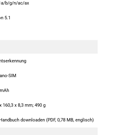
1a/b/g/n/ac/ax
on 5.1
htserkennung
Nano-SIM
 mAh
x 160,3 x 8,3 mm; 490 g
Handbuch downloaden (PDF, 0,78 MB, englisch)