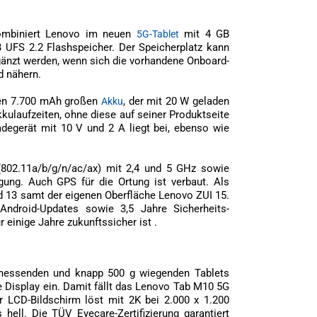
mbiniert Lenovo im neuen
mit 4 GB
5G-Tablet
UFS 2.2 Flashspeicher. Der Speicherplatz kann
rgänzt werden, wenn sich die vorhandene Onboard-
d nähern.
nen 7.700 mAh großen
, der mit 20 W geladen
Akku
kulaufzeiten, ohne diese auf seiner Produktseite
adegerät mit 10 V und 2 A liegt bei, ebenso wie
802.11a/b/g/n/ac/ax) mit 2,4 und 5 GHz sowie
gung. Auch GPS für die Ortung ist verbaut. Als
d 13 samt der eigenen Oberfläche Lenovo ZUI 15.
 Android-Updates sowie 3,5 Jahre Sicherheits-
 einige Jahre zukunftssicher ist .
 messenden und knapp 500 g wiegenden Tablets
 Display ein. Damit fällt das Lenovo Tab M10 5G
r LCD-Bildschirm löst mit 2K bei 2.000 x 1.200
 hell. Die TÜV Eyecare-Zertifizierung garantiert