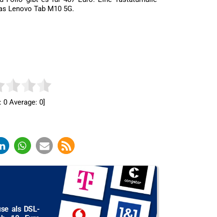
r das Lenovo Tab M10 5G.
:
0
Average:
0
]
use als DSL-