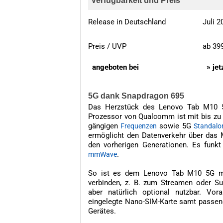
Verfügbarkeit und Preis
Release in Deutschland
Juli 2
Preis / UVP
ab 39
angeboten bei
» je
5G dank Snapdragon 695
Das Herzstück des Lenovo Tab M10 
Prozessor von Qualcomm ist mit bis zu 
gängigen
sowie 5G
Frequenzen
Standalo
ermöglicht den Datenverkehr über das 
den vorherigen Generationen. Es funkt
.
mmWave
So ist es dem Lenovo Tab M10 5G mög
verbinden, z. B. zum Streamen oder Sur
aber natürlich optional nutzbar. Vo
eingelegte Nano-SIM-Karte samt pass
Gerätes.