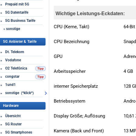
Prepaid mit 5G
»
5G Datentarife
»
Wichtige Leistungs-Eckdaten:
5G Business Tarife
»
CPU (Kerne, Takt)
64-Bit
» sonstige
CPU Bezeichnung
Snapd
5G Anbieter & Tarife
Dt. Telekom
»
GPU
Adren
Vodafone
»
O2 Telefónica
»
Arbeitsspeicher
4 GB
congstar
»
1und1
»
interner Speicherplatz
128 G
sonstige (*klick*)
»
Betriebssystem
Andro
Hardware
Display Größe; Auflösung
10,61 
Übersicht
»
5G Router
»
Kamera (Back und Front)
13 MP
5G Smartphones
»