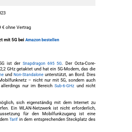
023
9 € ohne Vertrag
tzt mit 5G bei
Amazon bestellen
5G ist der
. Der Octa-Core-
Snapdragon 695 5G
2,2 GHz getaktet und hat ein 5G-Modem, das die
und
unterstützt, an Bord. Dies
ne
Non-Standalone
Mobilfunknetz – nicht nur mit 5G, sondern auch
 allerdings nur im Bereich
und nicht
Sub-6-GHz
lich, sich eigenständig mit dem Internet zu
fen. Ein WLAN-Netzwerk ist nicht erforderlich,
raussetzung für den Mobilfunkzugang ist eine
endem
in dem entsprechenden Steckplatz des
Tarif