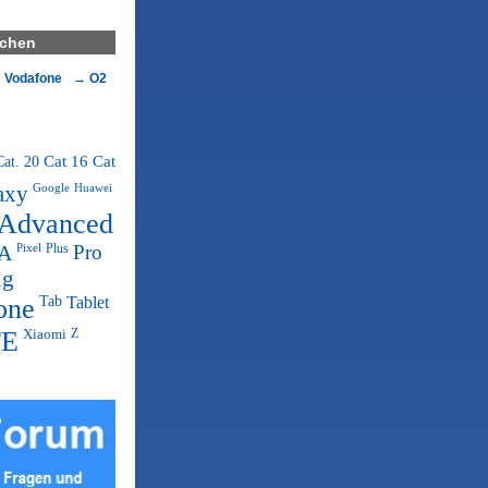
ichen
Vodafone
O2
Cat. 20
Cat 16
Cat
axy
Google
Huawei
Advanced
A
Pixel
Plus
Pro
ng
one
Tab
Tablet
TE
Xiaomi
Z