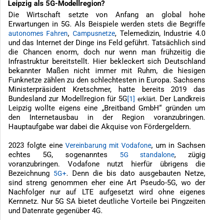
Leipzig als 5G-Modellregion?
Die Wirtschaft setzte von Anfang an global hohe
Erwartungen in 5G. Als Beispiele werden stets die Begriffe
,
, Telemedizin, Industrie 4.0
autonomes Fahren
Campusnetze
und das Internet der Dinge ins Feld geführt. Tatsächlich sind
die Chancen enorm, doch nur wenn man frühzeitig die
Infrastruktur bereitstellt. Hier bekleckert sich Deutschland
bekannter Maßen nicht immer mit Ruhm, die hiesigen
Funknetze zählen zu den schlechtesten in Europa. Sachsens
Ministerpräsident Kretschmer, hatte bereits 2019 das
Bundesland zur Modellregion für 5G
. Der Landkreis
[1]
erklärt
Leipzig wollte eigens eine „Breitband GmbH“ gründen um
den Internetausbau in der Region voranzubringen.
Hauptaufgabe war dabei die Akquise von Fördergeldern.
2023 folgte eine
, um in Sachsen
Vereinbarung mit Vodafone
echtes 5G, sogenanntes
, zügig
5G standalone
voranzubringen. Vodafone nutzt hierfür übrigens die
Bezeichnung
. Denn die bis dato ausgebauten Netze,
5G+
sind streng genommen eher eine Art Pseudo-5G, wo der
Nachfolger nur auf LTE aufgesetzt wird ohne eigenes
Kernnetz. Nur 5G SA bietet deutliche Vorteile bei Pingzeiten
und Datenrate gegenüber 4G.