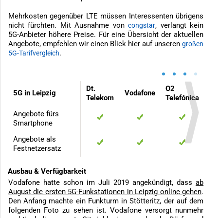
Mehrkosten gegenüber LTE müssen Interessenten übrigens
nicht fürchten. Mit Ausnahme von
, verlangt kein
congstar
5G-Anbieter höhere Preise. Für eine Übersicht der aktuellen
Angebote, empfehlen wir einen Blick hier auf unseren
großen
.
5G-Tarifvergleich
•
•
•
•
Dt.
O2
5G in Leipzig
Vodafone
Telekom
Telefónica
Angebote fürs
Smartphone
Angebote als
Festnetzersatz
Ausbau & Verfügbarkeit
Vodafone hatte schon im Juli 2019 angekündigt, dass
ab
August die ersten 5G-Funkstationen in Leipzig online gehen
.
Den Anfang machte ein Funkturm in Stötteritz, der auf dem
folgenden Foto zu sehen ist. Vodafone versorgt nunmehr