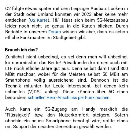
O2 folgte etwas später mit dem Leipziger Ausbau. Lücken in
der Stadt oder Umland konnten wir 2023 aber keine mehr
entdecken (
). 1&1 lässt sich beim 5G-Netzausbau
O2 Karte
leider noch nicht so genau in die Karten blicken. Durch
Berichte in unserem
wissen wir aber, dass es schon
Forum
etliche Funkmasten im Stadtgebiet gibt.
Brauch ich das?
Zunächst nicht unbedingt, es sei denn man will unbedingt
kompromisslos das Beste! Privatkunden kommen auch mit
LTE noch etliche Jahre gut aus. Denn selbst damit sind 300
MBit machbar, wobei für die Meisten selbst 50 MBit am
Smartphone völlig ausreichend sind. Dennoch ist die
Technik mitunter für Leute interessant, bei denen kein
schnelles (V)DSL anliegt. Diese könnten über 5G einen
besonders
.
schnellen Heim-Anschluss per Funk buchen
Auch kann ein 5G-Zugang am Handy merklich die
"Flüssigkeit" bzw. den Nutzerkomfort steigern. Sofern
ohnehin ein neues Smartphone benötigt wird, sollte eines
mit Support der neusten Generation gewählt werden.