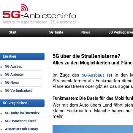
Start
5G Tarife
News
5G Verfügbarke
5G über die Straßenlaterne?
Einstieg
Alles zu den Möglichkeiten und Plän
5G Ausbau
»
5G Anbieter
Im Zuge des
ist in den M
»
5G-Ausbaus
Strassenlaternen als Funkmasten diene
5G News
»
Pläne existieren oder gibt es das sogar 
5G Verfügbarkeit
»
Funkmasten: Die Basis für das Mobilfun
5G vergleichen
Wer mit dem Auto übers Land fährt, sieht
kleine Funkmasten. Manche haben nur
5G Tarife im Überblick
»
mehr.
5G Homespot Tarife
»
Allnetflats mit Handy
»