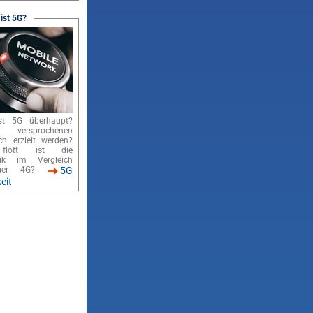
 ist 5G?
st 5G überhaupt?
 versprochenen
ch erzielt werden?
lott ist die
nik im Vergleich
nger 4G?
5G
eit