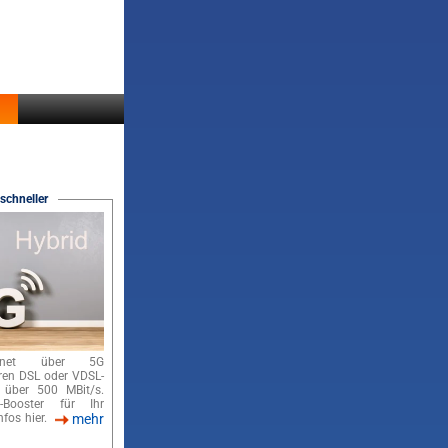
schneller
ernet über 5G
hren DSL oder VDSL-
 über 500 MBit/s.
-Booster für Ihr
nfos hier.
mehr