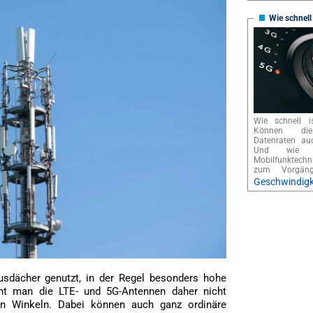
Wie schnell
Wie schnell i
Können die
Datenraten au
Und wie f
Mobilfunktech
zum Vorgä
Geschwindigk
usdächer genutzt, in der Regel besonders hohe
eht man die LTE- und 5G-Antennen daher nicht
n Winkeln. Dabei können auch ganz ordinäre