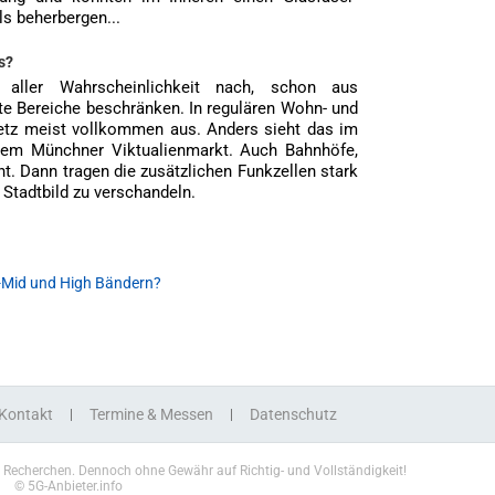
ls beherbergen...
s?
 aller Wahrscheinlichkeit nach, schon aus
te Bereiche beschränken. In regulären Wohn- und
Netz meist vollkommen aus. Anders sieht das im
. dem Münchner Viktualienmarkt. Auch Bahnhöfe,
t. Dann tragen die zusätzlichen Funkzellen stark
 Stadtbild zu verschandeln.
-Mid und High Bändern?
Kontakt
Termine & Messen
Datenschutz
n Recherchen. Dennoch ohne Gewähr auf Richtig- und Vollständigkeit!
© 5G-Anbieter.info