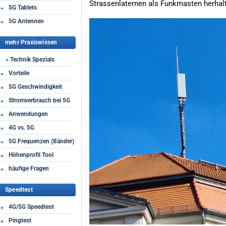
Strassenlaternen als Funkmasten herhal
5G Tablets
»
5G Antennen
»
mehr Praxiswissen
» Technik Spezials
Vorteile
»
5G Geschwindigkeit
»
Stromverbrauch bei 5G
»
Anwendungen
»
4G vs. 5G
»
5G Frequenzen (Bänder)
»
Höhenprofil Tool
»
häufige Fragen
»
Speedtest
4G/5G Speedtest
»
Pingtest
»