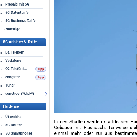
Prepaid mit 5G
»
5G Datentarife
»
5G Business Tarife
»
» sonstige
5G Anbieter & Tarife
Dt. Telekom
»
Vodafone
»
O2 Telefónica
»
congstar
»
1und1
»
sonstige (*klick*)
»
Hardware
Übersicht
»
In den Städten werden stattdessen Ha
5G Router
»
Gebäude mit Flachdach. Teilweise si
einmal mehr oder nur aus bestimmte
5G Smartphones
»