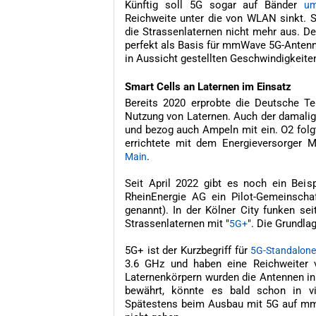
Künftig soll 5G sogar auf Bänder
um
Reichweite unter die von WLAN sinkt. 
die Strassenlaternen nicht mehr aus. De
perfekt als Basis für mmWave 5G-Antenne
in Aussicht gestellten Geschwindigkeit
Smart Cells an Laternen im Einsatz
Bereits 2020 erprobte die Deutsche 
Nutzung von Laternen. Auch der damali
und bezog auch Ampeln mit ein. O2 fol
errichtete mit dem Energieversorger 
.
Main
Seit April 2022 gibt es noch ein Bei
RheinEnergie AG ein Pilot-Gemeinschaf
genannt). In der Kölner City funken sei
Strassenlaternen mit "
". Die Grundl
5G+
5G+ ist der Kurzbegriff für
5G-Standalon
3.6 GHz und haben eine Reichweiter 
Laternenkörpern wurden die Antennen in
bewährt, könnte es bald schon in v
Spätestens beim Ausbau mit 5G auf mm