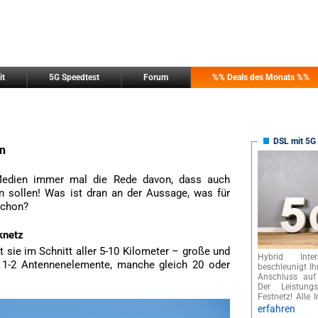
it
5G Speedtest
Forum
%% Deals des Monats %%
DSL mit 5G 
en
edien immer mal die Rede davon, dass auch
n sollen! Was ist dran an der Aussage, was für
schon?
knetz
 sie im Schnitt aller 5-10 Kilometer – große und
Hybrid Int
 1-2 Antennenelemente, manche gleich 20 oder
beschleunigt I
Anschluss auf
Der Leistungs
Festnetz! Alle I
erfahren