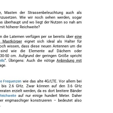
e, Masten der Strassenbeleuchtung auch als
inzusetzen. Wie wir noch sehen werden, sogar
as überhaupt und wo liegt der Nutzen so nah am
mit höherer Reichweite?
nn die Laternen verfügen per se bereits über
eine
e Mastkörper
eignet sich ideal als Halter für
och wissen, dass diese neuen Antennen um die
er sind wie die Elemente auf Dächern oder
30-50 cm. Aufgrund der geringen Größe spricht
“. Übrigens: Auch die nötige
Anbindung mit
lls
age.
wie das alte 4G/LTE. Vor allem bei
re Frequenzen
 bis 2.6 GHz. Zwar können auf den 3.6 GHz
raten erzielt werden, da es dort breitere Bänder
auf nur einige hundert Meter. Daher
Reichweite
 engmaschiger konstruieren – bedeutet also
.