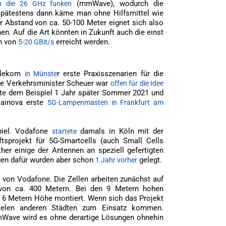
(mmWave), wodurch die
 die 26 GHz funken
Spätestens dann käme man ohne Hilfsmittel wie
r Abstand von ca. 50-100 Meter eignet sich also
n. Auf die Art könnten in Zukunft auch die einst
en von
erreicht werden.
5-20 GBit/s
Telekom
r erste Praxisszenarien für die
in Münste
ge Verkehrsminister Scheuer war
offen für die Idee
gte dem Beispiel 1 Jahr später Sommer 2021 und
Mainova erste
5G-Lampenmasten in Frankfurt am
spiel. Vodafone
damals in Köln mit der
startete
tsprojekt für 5G-Smartcells (auch Small Cells
ther einige der Antennen an speziell gefertigten
agen dafür wurden aber schon
gelegt.
1 Jahr vorher
von Vodafone. Die Zellen arbeiten zunächst auf
e
von ca. 400 Metern. Bei den 9 Metern hohen
 6 Metern Höhe montiert. Wenn sich das Projekt
ielen anderen Städten zum Einsatz kommen.
Wave wird es ohne derartige Lösungen ohnehin