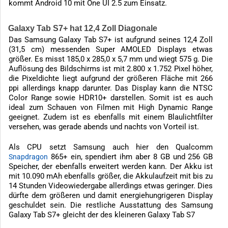
kommt Android 10 mit One UI 2.5 zum Einsatz.
Galaxy Tab S7+ hat 12,4 Zoll Diagonale
Das Samsung Galaxy Tab S7+ ist aufgrund seines 12,4 Zoll
(31,5 cm) messenden Super AMOLED Displays etwas
größer. Es misst 185,0 x 285,0 x 5,7 mm und wiegt 575 g. Die
Auflösung des Bildschirms ist mit 2.800 x 1.752 Pixel höher,
die Pixeldichte liegt aufgrund der größeren Fläche mit 266
ppi allerdings knapp darunter. Das Display kann die NTSC
Color Range sowie HDR10+ darstellen. Somit ist es auch
ideal zum Schauen von Filmen mit High Dynamic Range
geeignet. Zudem ist es ebenfalls mit einem Blaulichtfilter
versehen, was gerade abends und nachts von Vorteil ist.
Als CPU setzt Samsung auch hier den Qualcomm
865+ ein, spendiert ihm aber 8 GB und 256 GB
Snapdragon
Speicher, der ebenfalls erweitert werden kann. Der Akku ist
mit 10.090 mAh ebenfalls größer, die Akkulaufzeit mit bis zu
14 Stunden Videowiedergabe allerdings etwas geringer. Dies
dürfte dem größeren und damit energiehungrigeren Display
geschuldet sein. Die restliche Ausstattung des Samsung
Galaxy Tab S7+ gleicht der des kleineren Galaxy Tab S7