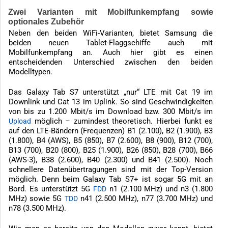
Zwei Varianten mit Mobilfunkempfang sowie
optionales Zubehör
Neben den beiden WiFi-Varianten, bietet Samsung die
beiden neuen Tablet-Flaggschiffe auch mit
Mobilfunkempfang an. Auch hier gibt es einen
entscheidenden Unterschied zwischen den beiden
Modelltypen.
Das Galaxy Tab S7 unterstützt „nur“ LTE mit Cat 19 im
Downlink und Cat 13 im Uplink. So sind Geschwindigkeiten
von bis zu 1.200 Mbit/s im Download bzw. 300 Mbit/s im
möglich – zumindest theoretisch. Hierbei funkt es
Upload
auf den LTE-Bändern (Frequenzen) B1 (2.100), B2 (1.900), B3
(1.800), B4 (AWS), B5 (850), B7 (2.600), B8 (900), B12 (700),
B13 (700), B20 (800), B25 (1.900), B26 (850), B28 (700), B66
(AWS-3), B38 (2.600), B40 (2.300) und B41 (2.500). Noch
schnellere Datenübertragungen sind mit der Top-Version
möglich. Denn beim Galaxy Tab S7+ ist sogar 5G mit an
Bord. Es unterstützt 5G
n1 (2.100 MHz) und n3 (1.800
FDD
MHz) sowie 5G
n41 (2.500 MHz), n77 (3.700 MHz) und
TDD
n78 (3.500 MHz).