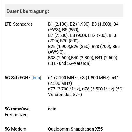
Datenübertragung:
LTE Standards
B1 (2.100), B2 (1.900), B3 (1.800), B4
(AWS), B5 (850),
B7 (2.600), B8 (900), B12 (700), B13
(700), B20 (800),
B25 (1.900),B26 (850), B28 (700), B66
(AWS-3),
B38 (2.600),B40 (2.300), B41 (2.500)
(LTE- und 5G-Version)
5G Sub-6GHz [
]
n1 (2.100 MHz), n3 (1.800 MHz), n41
Info
(2.500 MHz)
n77 (3.700 MHz), n78 (3.500 MHz) (5G-
Version des S7+)
5G mmWave-
nein
Frequenzen
5G Modem
Qualcomm Snapdragon X55