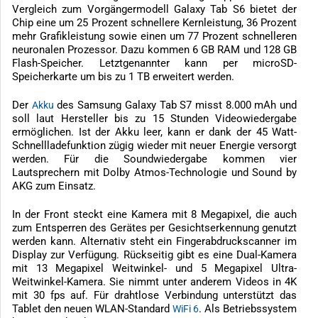
Vergleich zum Vorgängermodell Galaxy Tab S6 bietet der
Chip eine um 25 Prozent schnellere Kernleistung, 36 Prozent
mehr Grafikleistung sowie einen um 77 Prozent schnelleren
neuronalen Prozessor. Dazu kommen 6 GB RAM und 128 GB
Flash-Speicher. Letztgenannter kann per microSD-
Speicherkarte um bis zu 1 TB erweitert werden.
Der
des Samsung Galaxy Tab S7 misst 8.000 mAh und
Akku
soll laut Hersteller bis zu 15 Stunden Videowiedergabe
ermöglichen. Ist der Akku leer, kann er dank der 45 Watt-
Schnellladefunktion zügig wieder mit neuer Energie versorgt
werden. Für die Soundwiedergabe kommen vier
Lautsprechern mit Dolby Atmos-Technologie und Sound by
AKG zum Einsatz.
In der Front steckt eine Kamera mit 8 Megapixel, die auch
zum Entsperren des Gerätes per Gesichtserkennung genutzt
werden kann. Alternativ steht ein Fingerabdruckscanner im
Display zur Verfügung. Rückseitig gibt es eine Dual-Kamera
mit 13 Megapixel Weitwinkel- und 5 Megapixel Ultra-
Weitwinkel-Kamera. Sie nimmt unter anderem Videos in 4K
mit 30 fps auf. Für drahtlose Verbindung unterstützt das
Tablet den neuen WLAN-Standard
. Als Betriebssystem
WiFi 6