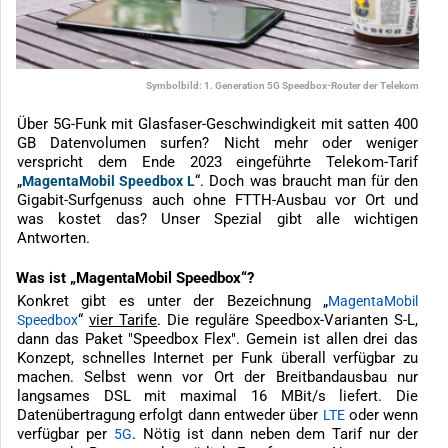
Symbolbild: 1. Generation 5G Speedbox-Router der Telekom
Über 5G-Funk mit Glasfaser-Geschwindigkeit mit satten 400
GB Datenvolumen surfen? Nicht mehr oder weniger
verspricht dem Ende 2023 eingeführte Telekom-Tarif
„
“. Doch was braucht man für den
MagentaMobil Speedbox L
Gigabit-Surfgenuss auch ohne FTTH-Ausbau vor Ort und
was kostet das? Unser Spezial gibt alle wichtigen
Antworten.
Was ist „MagentaMobil Speedbox“?
Konkret gibt es unter der Bezeichnung „
MagentaMobil
“
vier Tarife
. Die reguläre Speedbox-Varianten S-L,
Speedbox
dann das Paket "Speedbox Flex". Gemein ist allen drei das
Konzept, schnelles Internet per Funk überall verfügbar zu
machen. Selbst wenn vor Ort der Breitbandausbau nur
langsames DSL mit maximal 16 MBit/s liefert. Die
Datenübertragung erfolgt dann entweder über
oder wenn
LTE
verfügbar per
. Nötig ist dann neben dem Tarif nur der
5G