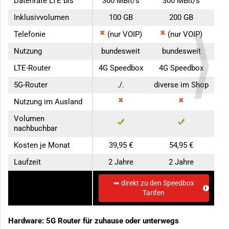
Datenrate LTE bis
300 MBit/s
300 MBit/s
Inklusivvolumen
100 GB
200 GB
Telefonie
(nur VOIP)
(nur VOIP)
Nutzung
bundesweit
bundesweit
LTE-Router
4G Speedbox
4G Speedbox
5G-Router
./.
diverse im Shop
Nutzung im Ausland
Volumen
nachbuchbar
Kosten je Monat
39,95 €
54,95 €
Laufzeit
2 Jahre
2 Jahre
➥ direkt zu den Speedbox
direkt zum Anbieter
Tarifen
Hardware: 5G Router für zuhause oder unterwegs