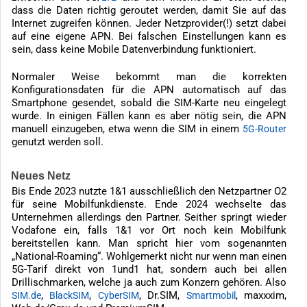
dass die Daten richtig geroutet werden, damit Sie auf das
Internet zugreifen können. Jeder Netzprovider(!) setzt dabei
auf eine eigene APN. Bei falschen Einstellungen kann es
sein, dass keine Mobile Datenverbindung funktioniert.
Normaler Weise bekommt man die korrekten
Konfigurationsdaten für die APN automatisch auf das
Smartphone gesendet, sobald die SIM-Karte neu eingelegt
wurde. In einigen Fällen kann es aber nötig sein, die APN
manuell einzugeben, etwa wenn die SIM in einem
5G-Router
genutzt werden soll.
Neues Netz
Bis Ende 2023 nutzte 1&1 ausschließlich den Netzpartner O2
für seine Mobilfunkdienste. Ende 2024 wechselte das
Unternehmen allerdings den Partner. Seither springt wieder
Vodafone ein, falls 1&1 vor Ort noch kein Mobilfunk
bereitstellen kann. Man spricht hier vom sogenannten
„National-Roaming“. Wohlgemerkt nicht nur wenn man einen
5G-Tarif direkt von 1und1 hat, sondern auch bei allen
Drillischmarken, welche ja auch zum Konzern gehören. Also
,
,
, Dr.SIM,
, maxxxim,
SIM.de
BlackSIM
CyberSIM
Smartmobil