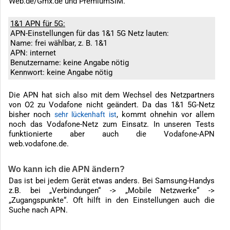
Web.de/Gmx.de und PremiumSIM.
1&1 APN für 5G:
APN-Einstellungen für das 1&1 5G Netz lauten:
Name: frei wählbar, z. B. 1&1
APN: internet
Benutzername: keine Angabe nötig
Kennwort: keine Angabe nötig
Die APN hat sich also mit dem Wechsel des Netzpartners
von O2 zu Vodafone nicht geändert. Da das 1&1 5G-Netz
bisher noch
, kommt ohnehin vor allem
sehr lückenhaft ist
noch das Vodafone-Netz zum Einsatz. In unseren Tests
funktionierte aber auch die Vodafone-APN
web.vodafone.de.
Wo kann ich die APN ändern?
Das ist bei jedem Gerät etwas anders. Bei Samsung-Handys
z.B. bei „Verbindungen“ -> „Mobile Netzwerke“ ->
„Zugangspunkte“. Oft hilft in den Einstellungen auch die
Suche nach APN.