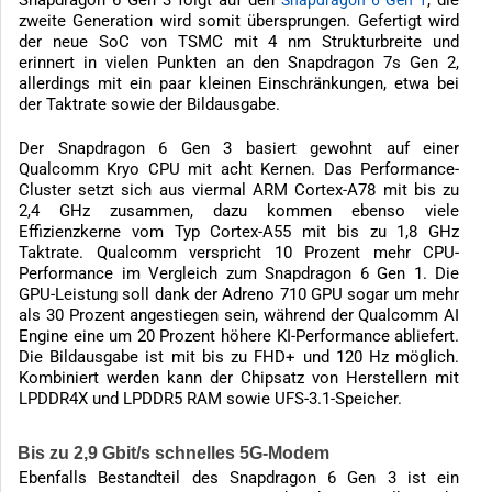
Snapdragon 6 Gen 3 folgt auf den
, die
Snapdragon 6 Gen 1
zweite Generation wird somit übersprungen. Gefertigt wird
der neue SoC von TSMC mit 4 nm Strukturbreite und
erinnert in vielen Punkten an den Snapdragon 7s Gen 2,
allerdings mit ein paar kleinen Einschränkungen, etwa bei
der Taktrate sowie der Bildausgabe.
Der Snapdragon 6 Gen 3 basiert gewohnt auf einer
Qualcomm Kryo CPU mit acht Kernen. Das Performance-
Cluster setzt sich aus viermal ARM Cortex-A78 mit bis zu
2,4 GHz zusammen, dazu kommen ebenso viele
Effizienzkerne vom Typ Cortex-A55 mit bis zu 1,8 GHz
Taktrate. Qualcomm verspricht 10 Prozent mehr CPU-
Performance im Vergleich zum Snapdragon 6 Gen 1. Die
GPU-Leistung soll dank der Adreno 710 GPU sogar um mehr
als 30 Prozent angestiegen sein, während der Qualcomm AI
Engine eine um 20 Prozent höhere KI-Performance abliefert.
Die Bildausgabe ist mit bis zu FHD+ und 120 Hz möglich.
Kombiniert werden kann der Chipsatz von Herstellern mit
LPDDR4X und LPDDR5 RAM sowie UFS-3.1-Speicher.
Bis zu 2,9 Gbit/s schnelles 5G-Modem
Ebenfalls Bestandteil des Snapdragon 6 Gen 3 ist ein