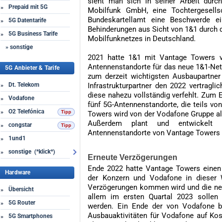
sieht man sich in seiner Arbeit dur
Prepaid mit 5G
»
Mobilfunk GmbH, eine Tochtergesells
Bundeskartellamt eine Beschwerde ei
5G Datentarife
»
Behinderungen aus Sicht von 1&1 durch
5G Business Tarife
»
Mobilfunknetzes in Deutschland.
» sonstige
2021 hatte 1&1 mit Vantage Towers v
Antennenstandorte für das neue 1&1-Net
5G Anbieter & Tarife
zum derzeit wichtigsten Ausbaupartner
Dt. Telekom
Infrastrukturpartner den 2022 vertragli
»
diese nahezu vollständig verfehlt. Zum 
Vodafone
»
fünf 5G-Antennenstandorte, die teils vo
O2 Telefónica
»
Towers wird von der Vodafone Gruppe als
Außerdem plant und entwickelt 
congstar
»
Antennenstandorte von Vantage Towers d
1und1
»
sonstige (*klick*)
»
Erneute Verzögerungen
Ende 2022 hatte Vantage Towers einen n
Hardware
der Konzern und Vodafone in dieser 
Verzögerungen kommen wird und die neu
Übersicht
»
allem im ersten Quartal 2023 sollen d
5G Router
»
werden. Ein Ende der von Vodafone b
Ausbauaktivitäten für Vodafone auf Ko
5G Smartphones
»