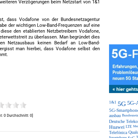
 weiteren Verzögerungen beim Netzstart von 1&1
st, dass Vodafone von der Bundesnetzagentur
gabe der wichtigen Low-Band-Frequenzen auf eine
 diese den etablierten Netzbetreibern Vodafone,
terwettstreit zu überlassen. Man begründet dies
gen Netzausbaus keinen Bedarf an Low-Band-
ergisst man hierbei, dass Vodafone selbst den
mmt.
1&1
5G
5G-
5G-Smartphon
t:
0
Durchschnitt:
0
]
ausbau
Bundesnetz
Deutsche Telek
Huawei
LTE
Med
Telefónica
Qual
Smartphone
SoC
T