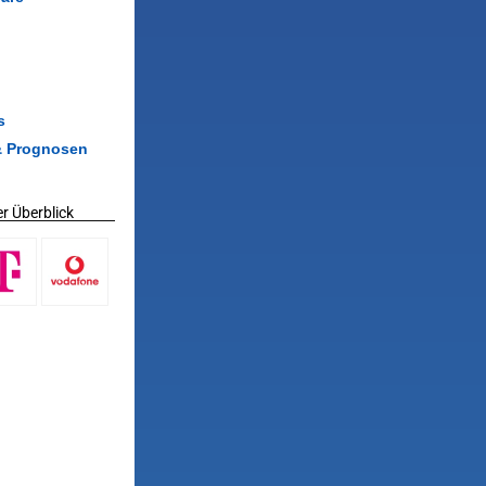
s
& Prognosen
r Überblick