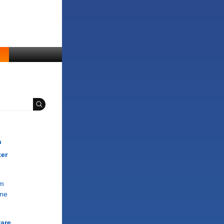
n
ter
om
ne
are