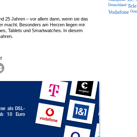
Deutschland
Tel
Vodafone
Öste
und 25 Jahren – vor allem dann, wenn sie das
rter macht. Besonders am Herzen liegen mir
es, Tablets und Smartwatches. In diesem
Jahren.
!
use als DSL-
 ab 10 Euro