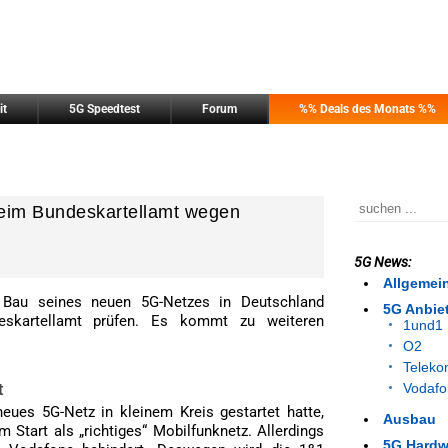
it
5G Speedtest
Forum
%% Deals des Monats %%
beim Bundeskartellamt wegen
5G News:
Allgemei
au seines neuen 5G-Netzes in Deutschland
5G Anbie
eskartellamt prüfen. Es kommt zu weiteren
1und1
O2
Telek
Vodafo
t
eues 5G-Netz in kleinem Kreis gestartet hatte,
Ausbau
Start als „richtiges“ Mobilfunknetz. Allerdings
5G Hardw