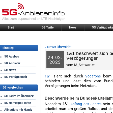
Start
5G Tarife
News
5G Verfügbarke
« News Übersicht
Einstieg
1&1 beschwert sich 
5G Ausbau
24.
02.
»
Verzögerungen
2023
5G Anbieter
»
von:
M_Schwarten
5G News
»
sieht sich durch
beim B
1&1
Vodafone
5G Verfügbarkeit
»
behindert und lässt dies vom Bund
Verzögerungen beim Netzstart.
5G vergleichen
5G Tarife im Überblick
»
Beschwerde beim Bundeskartellam
5G Homespot Tarife
»
Nachdem 1&1
sein n
Anfang des Jahres
arbeitet man am großen Rollout und dem 
Allnetflats mit Handy
»