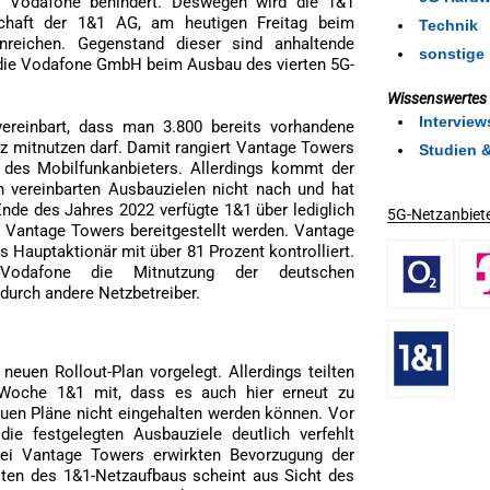
ch Vodafone behindert. Deswegen wird die 1&1
chaft der 1&1 AG, am heutigen Freitag beim
Technik
nreichen. Gegenstand dieser sind anhaltende
sonstige
 die Vodafone GmbH beim Ausbau des vierten 5G-
Wissenswertes
Interview
ereinbart, dass man 3.800 bereits vorhandene
z mitnutzen darf. Damit rangiert Vantage Towers
Studien 
 des Mobilfunkanbieters. Allerdings kommt der
ch vereinbarten Ausbauzielen nicht nach und hat
Ende des Jahres 2022 verfügte 1&1 über lediglich
5G-Netzanbiete
n Vantage Towers bereitgestellt werden. Vantage
 Hauptaktionär mit über 81 Prozent kontrolliert.
Vodafone die Mitnutzung der deutschen
urch andere Netzbetreiber.
euen Rollout-Plan vorgelegt. Allerdings teilten
Woche 1&1 mit, dass es auch hier erneut zu
en Pläne nicht eingehalten werden können. Vor
ie festgelegten Ausbauziele deutlich verfehlt
ei Vantage Towers erwirkten Bevorzugung der
sten des 1&1-Netzaufbaus scheint aus Sicht des