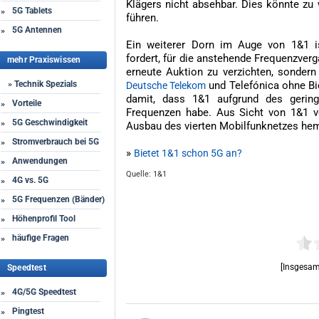
Klägers nicht absehbar. Dies könnte zu
5G Tablets
»
führen.
5G Antennen
»
Ein weiterer Dorn im Auge von 1&1 i
fordert, für die anstehende Frequenzver
mehr Praxiswissen
erneute Auktion zu verzichten, sondern
» Technik Spezials
und Telefónica ohne Bie
Deutsche Telekom
damit, dass 1&1 aufgrund des gerin
Vorteile
»
Frequenzen habe. Aus Sicht von 1&1 v
5G Geschwindigkeit
»
Ausbau des vierten Mobilfunknetzes he
Stromverbrauch bei 5G
»
»
Bietet 1&1 schon 5G an?
Anwendungen
»
Quelle: 1&1
4G vs. 5G
»
5G Frequenzen (Bänder)
»
Höhenprofil Tool
»
häufige Fragen
»
[Insgesam
Speedtest
4G/5G Speedtest
»
Pingtest
»