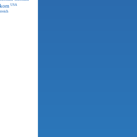
ekom
USA
rreich