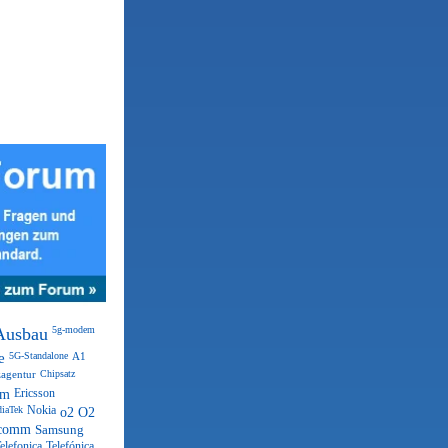
Ausbau
5g-modem
e
5G-Standalone
A1
agentur
Chipsatz
om
Ericsson
iaTek
Nokia
o2
O2
comm
Samsung
elefonica
Telefónica