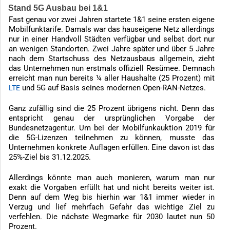
Stand 5G Ausbau bei 1&1
Fast genau vor zwei Jahren startete 1&1 seine ersten eigene
Mobilfunktarife. Damals war das hauseigene Netz allerdings
nur in einer Handvoll Städten verfügbar und selbst dort nur
an wenigen Standorten. Zwei Jahre später und über 5 Jahre
nach dem Startschuss des Netzausbaus allgemein, zieht
das Unternehmen nun erstmals offiziell Resümee. Demnach
erreicht man nun bereits ¼ aller Haushalte (25 Prozent) mit
und 5G auf Basis seines modernen Open-RAN-Netzes.
LTE
Ganz zufällig sind die 25 Prozent übrigens nicht. Denn das
entspricht genau der ursprünglichen Vorgabe der
Bundesnetzagentur. Um bei der Mobilfunkauktion 2019 für
die 5G-Lizenzen teilnehmen zu können, musste das
Unternehmen konkrete Auflagen erfüllen. Eine davon ist das
25%-Ziel bis 31.12.2025.
Allerdings könnte man auch monieren, warum man nur
exakt die Vorgaben erfüllt hat und nicht bereits weiter ist.
Denn auf dem Weg bis hierhin war 1&1 immer wieder in
Verzug und lief mehrfach Gefahr das wichtige Ziel zu
verfehlen. Die nächste Wegmarke für 2030 lautet nun 50
Prozent.