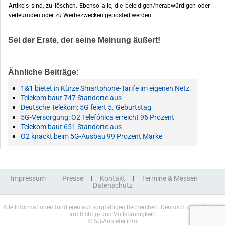
Artikels sind, zu löschen. Ebenso alle, die beleidigen/herabwürdigen oder
verleumden oder zu Werbezwecken geposted werden.
Sei der Erste, der seine Meinung äußert!
Ähnliche Beiträge:
1&1 bietet in Kürze Smartphone-Tarife im eigenen Netz
Telekom baut 747 Standorte aus
Deutsche Telekom: 5G feiert 5. Geburtstag
5G-Versorgung: O2 Telefónica erreicht 96 Prozent
Telekom baut 651 Standorte aus
O2 knackt beim 5G-Ausbau 99 Prozent Marke
Impressum
Presse
Kontakt
Termine & Messen
Datenschutz
Alle Informationen fundieren auf sorgfältigen Recherchen. Dennoch ohne Gewähr
auf Richtig- und Vollständigkeit!
© 5G-Anbieter.info