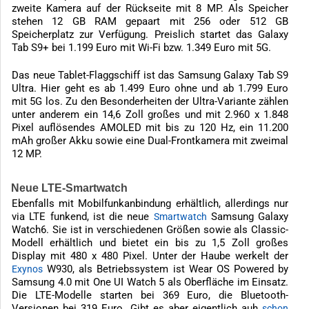
zweite Kamera auf der Rückseite mit 8 MP. Als Speicher
stehen 12 GB RAM gepaart mit 256 oder 512 GB
Speicherplatz zur Verfügung. Preislich startet das Galaxy
Tab S9+ bei 1.199 Euro mit Wi-Fi bzw. 1.349 Euro mit 5G.
Das neue Tablet-Flaggschiff ist das Samsung Galaxy Tab S9
Ultra. Hier geht es ab 1.499 Euro ohne und ab 1.799 Euro
mit 5G los. Zu den Besonderheiten der Ultra-Variante zählen
unter anderem ein 14,6 Zoll großes und mit 2.960 x 1.848
Pixel auflösendes AMOLED mit bis zu 120 Hz, ein 11.200
mAh großer Akku sowie eine Dual-Frontkamera mit zweimal
12 MP.
Neue LTE-Smartwatch
Ebenfalls mit Mobilfunkanbindung erhältlich, allerdings nur
via LTE funkend, ist die neue
Samsung Galaxy
Smartwatch
Watch6. Sie ist in verschiedenen Größen sowie als Classic-
Modell erhältlich und bietet ein bis zu 1,5 Zoll großes
Display mit 480 x 480 Pixel. Unter der Haube werkelt der
W930, als Betriebssystem ist Wear OS Powered by
Exynos
Samsung 4.0 mit One UI Watch 5 als Oberfläche im Einsatz.
Die LTE-Modelle starten bei 369 Euro, die Bluetooth-
Versionen bei 319 Euro. Gibt es aber eigentlich auh
schon