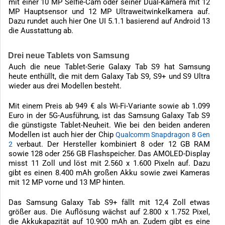
mit einer 10 MP Selfie-Cam oder seiner Dual-Kamera mit 12
MP Hauptsensor und 12 MP Ultraweitwinkelkamera auf.
Dazu rundet auch hier One UI 5.1.1 basierend auf Android 13
die Ausstattung ab.
Drei neue Tablets von Samsung
Auch die neue Tablet-Serie Galaxy Tab S9 hat Samsung
heute enthüllt, die mit dem Galaxy Tab S9, S9+ und S9 Ultra
wieder aus drei Modellen besteht.
Mit einem Preis ab 949 € als Wi-Fi-Variante sowie ab 1.099
Euro in der 5G-Ausführung, ist das Samsung Galaxy Tab S9
die günstigste Tablet-Neuheit. Wie bei den beiden anderen
Modellen ist auch hier der Chip
Qualcomm Snapdragon 8 Gen
verbaut. Der Hersteller kombiniert 8 oder 12 GB RAM
2
sowie 128 oder 256 GB Flashspeicher. Das AMOLED-Display
misst 11 Zoll und löst mit 2.560 x 1.600 Pixeln auf. Dazu
gibt es einen 8.400 mAh großen Akku sowie zwei Kameras
mit 12 MP vorne und 13 MP hinten.
Das Samsung Galaxy Tab S9+ fällt mit 12,4 Zoll etwas
größer aus. Die Auflösung wächst auf 2.800 x 1.752 Pixel,
die Akkukapazität auf 10.900 mAh an. Zudem gibt es eine