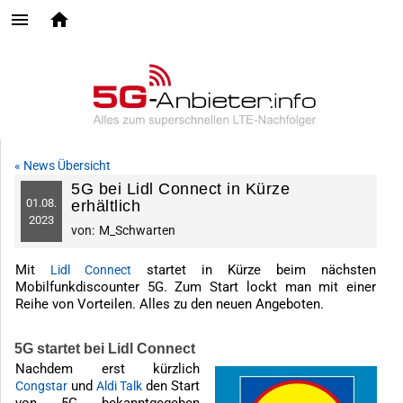
« News Übersicht
5G bei Lidl Connect in Kürze
01.
08.
erhältlich
2023
von:
M_Schwarten
Mit
startet in Kürze beim nächsten
Lidl Connect
Mobilfunkdiscounter 5G. Zum Start lockt man mit einer
Reihe von Vorteilen. Alles zu den neuen Angeboten.
5G startet bei Lidl Connect
Nachdem erst kürzlich
und
den Start
Congstar
Aldi Talk