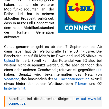
von 5G bekanntgegeben
haben, ist nun ein weiterer
Mobilfunkdiscounter an der
Reihe. Lidl hat in seinem
aktuellen Prospekt verkündet,
dass in Kürze Lidl Connect mit
dem neuen Mobilfunkstandard
der fünften Generation
aufwartet.
Genau genommen geht es ab dem 7. September los. Ab
dann haben laut der Werbung alle Tarife 5G inklusive. Die
Bandbreite ist auf 50 Mbit/s im Download und 25 Mbit/s im
limitiert. Somit kann das Potential von 5G also bei
Upload
weitem nicht ausgenutzt werden, dürfte aber dennoch den
einen oder anderen Geschwindigkeitsvorteil gegenüber
LTE
haben. Genutzt wird bekanntermaßen das Netz von
, das hinsichtlich der
aktuell
Vodafone
5G-Flächenausbreitung
etwas hinter den beiden Wettbewerbern
und O2
Telekom
.
hinterherhinkt
Bestellbar sind die Starterkits übrigens
hier auf www.lidl-
connect.de
.